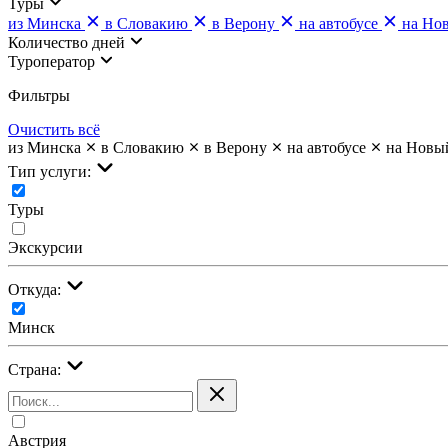
Туры
из Минска
в Словакию
в Верону
на автобусе
на Но
Количество дней
Туроператор
Фильтры
Очистить всё
из Минска
в Словакию
в Верону
на автобусе
на Новы
Тип услуги:
Туры
Экскурсии
Откуда:
Минск
Страна:
Австрия