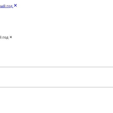
вый год
й год