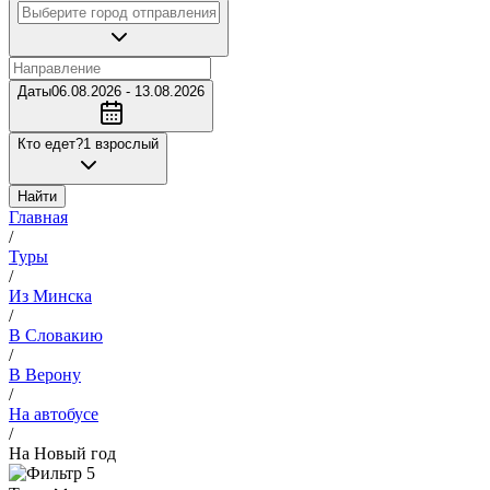
Даты
06.08.2026 - 13.08.2026
Кто едет?
1 взрослый
Найти
Главная
/
Туры
/
Из Минска
/
В Словакию
/
В Верону
/
На автобусе
/
На Новый год
5