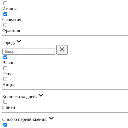
Италия
Словакия
Франция
Город:
Верона
Генуя
Ницца
Количество дней:
8 дней
Cпособ передвижения: