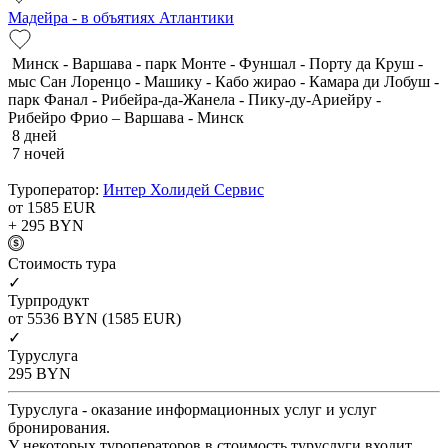
Мадейра - в объятиях Атлантики
Минск - Варшава - парк Монте - Фуншал - Порту да Круш -
мыс Сан Лоренцо - Машику - Кабо жирао - Камара ди Лобуш -
парк Фанал - Рибейра-да-Жанела - Пику-ду-Ариейру -
Рибейро Фрио – Варшава - Минск
8 дней
7 ночей
Туроператор:
Интер Холидей Сервис
от 1585
EUR
+ 295
BYN
Cтоимость тура
✓
Турпродукт
от 5536
BYN
(1585 EUR)
✓
Туруслуга
295
BYN
Туруслуга - оказание информационных услуг и услуг
бронирования.
У некоторых туроператоров в стоимость туруслуги входит