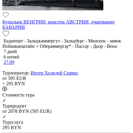
Купальни ВЕНГРИИ, красоты АВСТРИИ, очарование
БАВАРИИ
Будапешт - Зальцкаммергут - Зальцбург - Мюнхен - замок
Нойшванштайн + Обераммергау* - Пассау - Дьор - Вена
7 дней
6 ночей
27.09
Туроператор:
Интер Холидей Сервис
от 595
EUR
+ 295
BYN
Cтоимость тура
✓
Турпродукт
от 2078
BYN
(595 EUR)
✓
Туруслуга
295
BYN