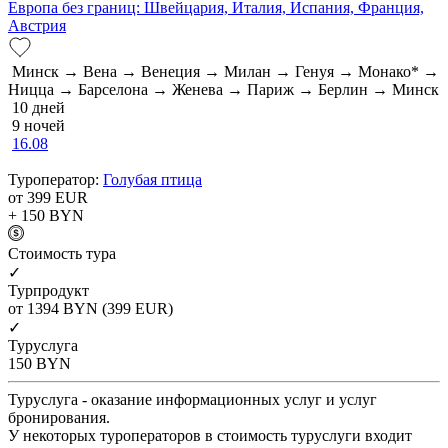
Европа без границ: Швейцария, Италия, Испания, Франция,
Австрия
Минск → Вена → Венеция → Милан → Генуя → Монако* →
Ницца → Барселона → Женева → Париж → Берлин → Минск
10 дней
9 ночей
16.08
Туроператор:
Голубая птица
от 399
EUR
+ 150
BYN
Cтоимость тура
✓
Турпродукт
от 1394
BYN
(399 EUR)
✓
Туруслуга
150
BYN
Туруслуга - оказание информационных услуг и услуг
бронирования.
У некоторых туроператоров в стоимость туруслуги входит