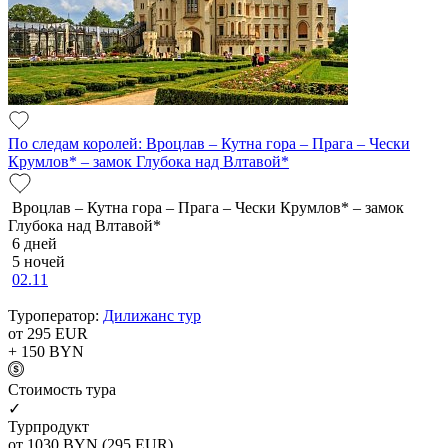
По следам королей: Вроцлав – Кутна гора – Прага – Чески
Крумлов* – замок Глубока над Влтавой*
Вроцлав – Кутна гора – Прага – Чески Крумлов* – замок
Глубока над Влтавой*
6 дней
5 ночей
02.11
Туроператор:
Дилижанс тур
от 295
EUR
+ 150
BYN
Cтоимость тура
✓
Турпродукт
от 1030
BYN
(295 EUR)