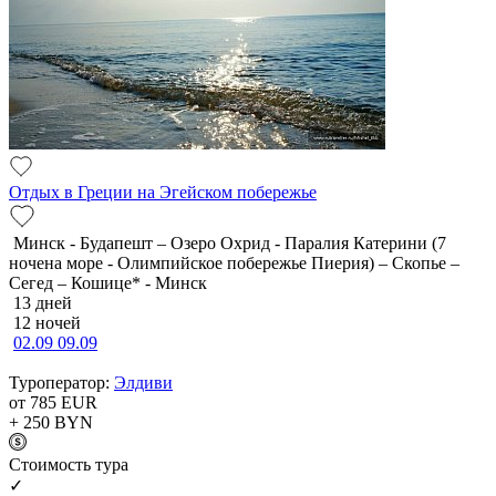
Отдых в Греции на Эгейском побережье
Минск - Будапешт – Озеро Охрид - Паралия Катерини (7
ночена море - Олимпийское побережье Пиерия) – Скопье –
Сегед – Кошице* - Минск
13 дней
12 ночей
02.09
09.09
Туроператор:
Элдиви
от 785
EUR
+ 250
BYN
Cтоимость тура
✓