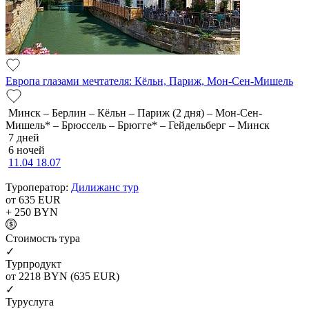
Европа глазами мечтателя: Кёльн, Париж, Мон-Сен-Мишель
Минск – Берлин – Кёльн – Париж (2 дня) – Мон-Сен-
Мишель* – Брюссель – Брюгге* – Гейдельберг – Минск
7 дней
6 ночей
11.04
18.07
Туроператор:
Дилижанс тур
от 635
EUR
+ 250
BYN
Cтоимость тура
✓
Турпродукт
от 2218
BYN
(635 EUR)
✓
Туруслуга