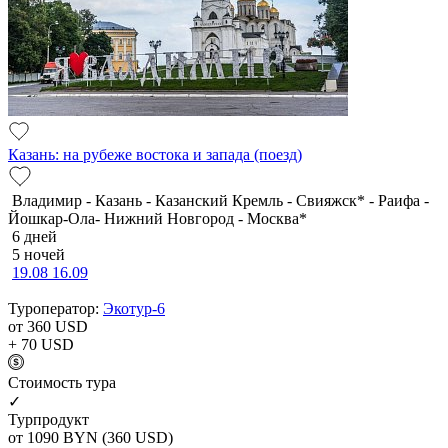
Казань: на рубеже востока и запада (поезд)
Владимир - Казань - Казанский Кремль - Свияжск* - Раифа -
Йошкар-Ола- Нижний Новгород - Москва*
6 дней
5 ночей
19.08
16.09
Туроператор:
Экотур-6
от 360
USD
+ 70
USD
Cтоимость тура
✓
Турпродукт
от 1090
BYN
(360 USD)