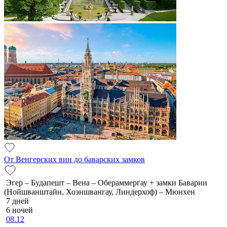
От Венгерских вин до баварских замков
Эгер – Будапешт – Вена – Обераммергау + замки Баварии
(Нойшванштайн, Хоэншвангау, Линдерхоф) – Мюнхен
7 дней
6 ночей
08.12