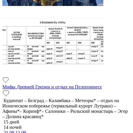
Мифы Древней Греции и отдых на Пелопоннесе
Будапешт – Белград – Каламбака – Метеоры* – отдых на
Ионическом побережье (термальный курорт Лутраки) –
Афины*– Коринф*– Салоники – Рильский монастырь – Эгер
– Долина красавиц*
15 дней
14 ночей
21.08
11.09