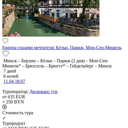
Европа глазами мечтателя: Кёльн, Париж, Мон-Сен-Мишель
Минск – Берлин – Кёльн – Париж (2 дня) – Мон-Сен-
Мишель* – Брюссель – Брюгге* – Гейдельберг – Минск
7 дней
6 ночей
11.04
18.07
Туроператор:
Дилижанс тур
от 635
EUR
+ 250
BYN
Cтоимость тура
✓
Турпродукт