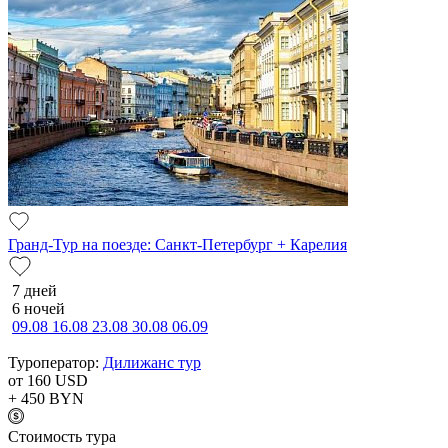
Гранд-Тур на поезде: Санкт-Петербург + Карелия
7 дней
6 ночей
09.08
16.08
23.08
30.08
06.09
Туроператор:
Дилижанс тур
от 160
USD
+ 450
BYN
Cтоимость тура