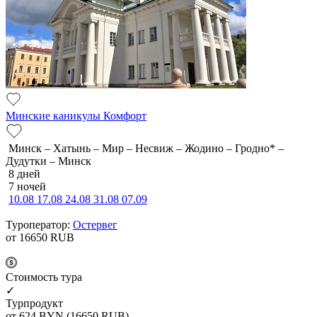
Минские каникулы Комфорт
Минск – Хатынь – Мир – Несвиж – Жодино – Гродно* –
Дудутки – Минск
8 дней
7 ночей
10.08
17.08
24.08
31.08
07.09
Туроператор:
Остервег
от 16650
RUB
Cтоимость тура
✓
Турпродукт
от 624
BYN
(16650 RUB)