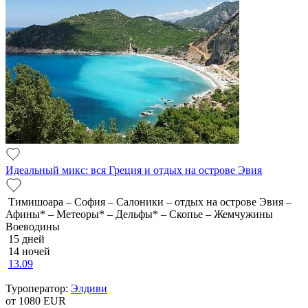
Идеальный микс: вся Греция и отдых на острове Эвия
Тимишоара – София – Салоники – отдых на острове Эвия –
Афины* – Метеоры* – Дельфы* – Скопье – Жемчужины
Воеводины
15 дней
14 ночей
13.09
Туроператор:
Элдиви
от 1080
EUR