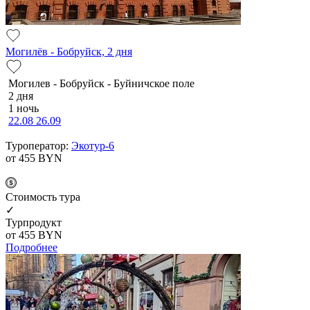
Могилёв - Бобруйск, 2 дня
Мо­ги­лев - Бобруйск - Буй­нич­ское по­ле
2 дня
1 ночь
22.08
26.09
Туроператор:
Экотур-6
от 455
BYN
Cтоимость тура
✓
Турпродукт
от 455
BYN
Подробнее