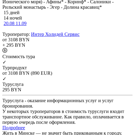
Ионического моря) - Афины* - Коринф* - Салоники -
Рильский монастырь - Эгер - Долина красавиц*
15 дней
14 ночей
20.08
11.09
Туроператор:
Интер Холидей Сервис
от 3108
BYN
+ 295
BYN
Cтоимость тура
✓
Турпродукт
от 3108
BYN
(890 EUR)
✓
Туруслуга
295
BYN
Туруслуга - оказание информационных услуг и услуг
бронирования.
У некоторых туроператоров в стоимость туруслуги входит
транспортное обслуживание. Как правило, оплачивается в
первую очередь после оформления.
Подробнее
Жить в Минске — не значит быть прикованным к городу.