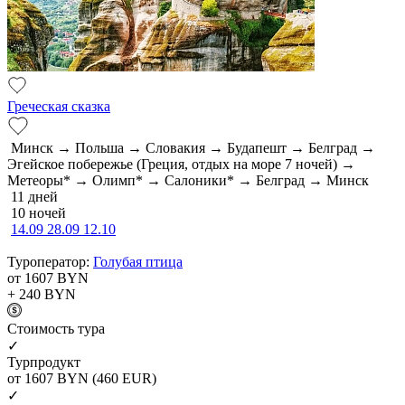
Греческая сказка
Минск → Польша → Словакия → Будапешт → Белград →
Эгейское побережье (Греция, отдых на море 7 ночей) →
Метеоры* → Олимп* → Салоники* → Белград → Минск
11 дней
10 ночей
14.09
28.09
12.10
Туроператор:
Голубая птица
от 1607
BYN
+ 240
BYN
Cтоимость тура
✓
Турпродукт
от 1607
BYN
(460 EUR)
✓