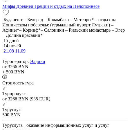
Мифы Древней Греции и отдых на Пелопоннесе
Будапешт – Белград – Каламбака – Метеоры* – отдых на
Ионическом побережье (термальный курорт Лутраки) –
Афины*– Коринф*– Салоники – Рильский монастырь – Эгер
– Долина красавиц*
15 дней
14 ночей
21.08
11.09
Туроператор:
Элдиви
от 3266
BYN
+ 500
BYN
Cтоимость тура
✓
Турпродукт
от 3266
BYN
(935 EUR)
✓
Туруслуга
500
BYN
Туруслуга - оказание информационных услуг и услуг