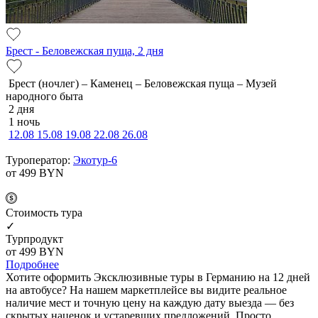
Брест - Беловежская пуща, 2 дня
Брест (ночлег) – Каменец – Беловежская пуща – Музей
народного быта
2 дня
1 ночь
12.08
15.08
19.08
22.08
26.08
Туроператор:
Экотур-6
от 499
BYN
Cтоимость тура
✓
Турпродукт
от 499
BYN
Подробнее
Хотите оформить Эксклюзивные туры в Германию на 12 дней
на автобусе? На нашем маркетплейсе вы видите реальное
наличие мест и точную цену на каждую дату выезда — без
скрытых наценок и устаревших предложений. Просто