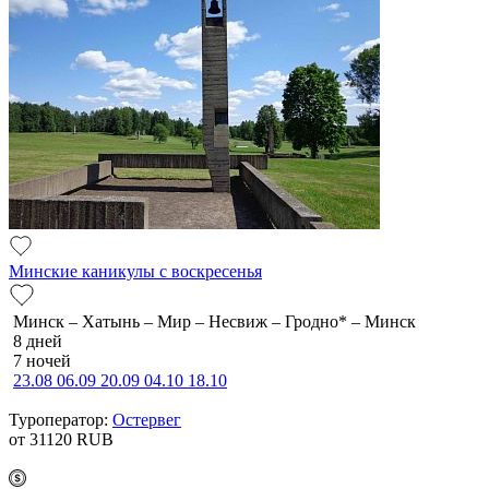
Минские каникулы с воскресенья
Минск – Хатынь – Мир – Несвиж – Гродно* – Минск
8 дней
7 ночей
23.08
06.09
20.09
04.10
18.10
Туроператор:
Остервег
от 31120
RUB