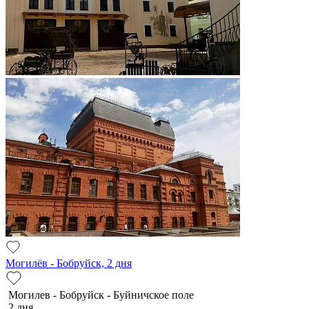
Могилёв - Бобруйск, 2 дня
Мо­ги­лев - Бобруйск - Буй­нич­ское по­ле
2 дня