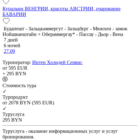
Купальни ВЕНГРИИ, красоты АВСТРИИ, очарование
БАВАРИИ
Будапешт - Зальцкаммергут - Зальцбург - Мюнхен - замок
Нойшванштайн + Обераммергау* - Пассау - Дьор - Вена
7 дней
6 ночей
27.09
Туроператор:
Интер Холидей Сервис
от 595
EUR
+ 295
BYN
Cтоимость тура
✓
Турпродукт
от 2078
BYN
(595 EUR)
✓
Туруслуга
295
BYN
Туруслуга - оказание информационных услуг и услуг
бронирования.