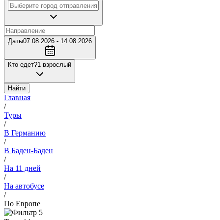
Даты
07.08.2026 - 14.08.2026
Кто едет?
1 взрослый
Найти
Главная
/
Туры
/
В Германию
/
В Баден-Баден
/
На 11 дней
/
На автобусе
/
По Европе
5