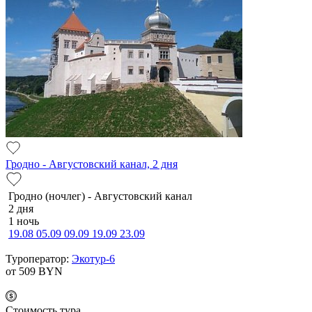
Гродно - Августовский канал, 2 дня
Гродно (ночлег) - Августовский канал
2 дня
1 ночь
19.08
05.09
09.09
19.09
23.09
Туроператор:
Экотур-6
от 509
BYN
Cтоимость тура