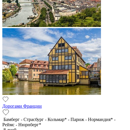
Дорогами Франции
Бамберг - Страсбург - Кольмар* - Париж - Нормандия* -
Реймс - Нюрнберг*
8 дней