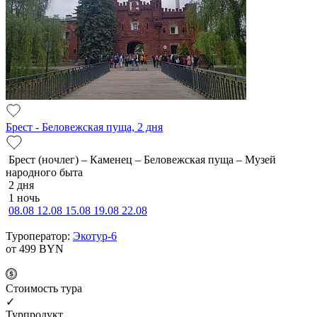
Брест - Беловежская пуща, 2 дня
Брест (ночлег) – Каменец – Беловежская пуща – Музей
народного быта
2 дня
1 ночь
08.08
12.08
15.08
19.08
22.08
Туроператор:
Экотур-6
от 499
BYN
Cтоимость тура
✓
Турпродукт