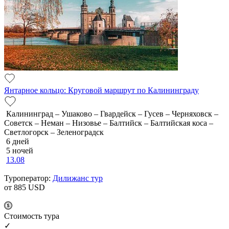
Янтарное кольцо: Круговой маршрут по Калининграду
Калининград – Ушаково – Гвардейск – Гусев – Черняховск –
Советск – Неман – Низовье – Балтийск – Балтийская коса –
Светлогорск – Зеленоградск
6 дней
5 ночей
13.08
Туроператор:
Дилижанс тур
от 885
USD
Cтоимость тура
✓