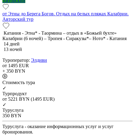
Авторский
от Этны до Берега Богов. Отдых на белых пляжах Калабрии.
Авторский тур
Катания - Этна* - Таормина – отдых в «Божьей бухте»
Калабрии (6 ночей) – Тропея - Сиракузы*– Ното* - Катания
14 дней
13 ночей
Туроператор:
Элдиви
от 1495
EUR
+ 350
BYN
Cтоимость тура
✓
Турпродукт
от 5221
BYN
(1495 EUR)
✓
Туруслуга
350
BYN
Туруслуга - оказание информационных услуг и услуг
бронирования.