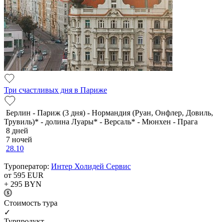
Три счастливых дня в Париже
Берлин - Париж (3 дня) - Нормандия (Руан, Онфлер, Довиль,
Трувиль)* - долина Луары* - Версаль* - Мюнхен - Прага
8 дней
7 ночей
28.10
Туроператор:
Интер Холидей Сервис
от 595
EUR
+ 295
BYN
Cтоимость тура
✓
Турпродукт