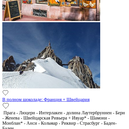
В полном шоколаде: Франция + Швейцария
Прага - Люцерн - Интерлакен - долина Лаутербруннен - Берн
- Женева - Швейцарская Ривьера + Ивуар* - Шамони -
Монблан* - Анси - Кольмар - Риквир - Страсбург - Баден-
Баден