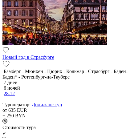
Новый год в Страсбурге
Бамберг - Мюнхен - Цюрих - Кольмар - Страсбург - Баден-
Баден* - Роттенбург-на-Таубере
7 дней
6 ночей
28.12
Туроператор:
Дилижанс тур
от 635
EUR
+ 250
BYN
Cтоимость тура
✓