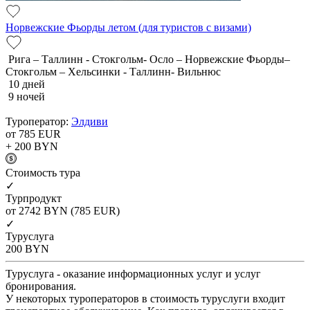
Норвежские Фьорды летом (для туристов с визами)
Рига – Таллинн - Стокгольм- Осло – Норвежские Фьорды–
Стокгольм – Хельсинки - Таллинн- Вильнюс
10 дней
9 ночей
Туроператор:
Элдиви
от 785
EUR
+ 200
BYN
Cтоимость тура
✓
Турпродукт
от 2742
BYN
(785 EUR)
✓
Туруслуга
200
BYN
Туруслуга - оказание информационных услуг и услуг
бронирования.
У некоторых туроператоров в стоимость туруслуги входит