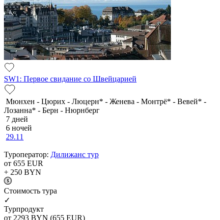
SW1: Первое свидание со Швейцарией
Мюнхен - Цюрих - Люцерн* - Женева - Монтрё* - Вевей* -
Лозанна* - Берн - Нюрнберг
7 дней
6 ночей
29.11
Туроператор:
Дилижанс тур
от 655
EUR
+ 250
BYN
Cтоимость тура
✓
Турпродукт
от 2293
BYN
(655 EUR)