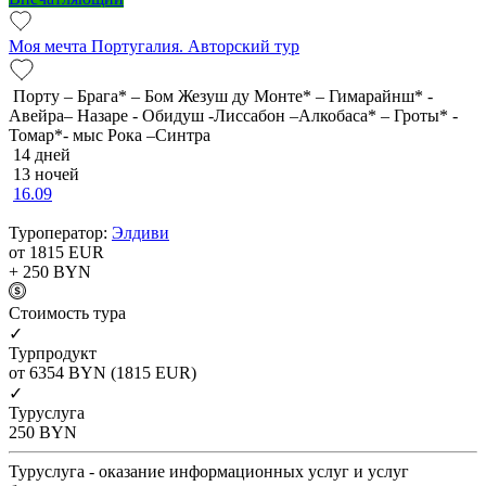
Моя мечта Португалия. Авторский тур
Порту – Брага* – Бом Жезуш ду Монте* – Гимарайнш* -
Авейра– Назаре - Обидуш -Лиссабон –Алкобаса* – Гроты* -
Томар*- мыс Рока –Синтра
14 дней
13 ночей
16.09
Туроператор:
Элдиви
от 1815
EUR
+ 250
BYN
Cтоимость тура
✓
Турпродукт
от 6354
BYN
(1815 EUR)
✓
Туруслуга
250
BYN
Туруслуга - оказание информационных услуг и услуг