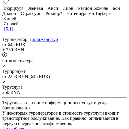
Вюрцбург – Женева – Анси – Лион – Регион Божоле – Бон –
Дижон – Страсбург – Риквир* – Ротенбург На Таубере
8 дней
7 ночей
15.11
Туроператор:
Дилижанс тур
от 645
EUR
+ 250
BYN
Cтоимость тура
✓
Турпродукт
от 2253
BYN
(645 EUR)
✓
Туруслуга
250
BYN
Туруслуга - оказание информационных услуг и услуг
бронирования.
У некоторых туроператоров в стоимость туруслуги входит
транспортное обслуживание. Как правило, оплачивается в
первую очередь после оформления.
Подробнее