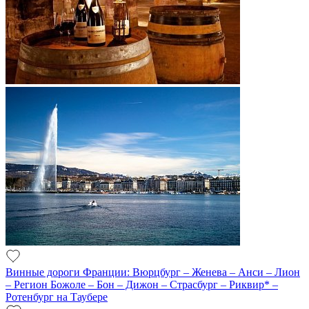
Винные дороги Франции: Вюрцбург – Женева – Анси – Лион
– Регион Божоле – Бон – Дижон – Страсбург – Риквир* –
Ротенбург на Таубере