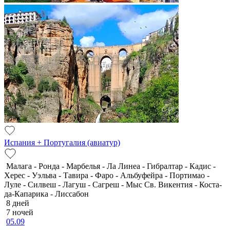
Испания + Португалия (авиатур)
Малага - Ронда - Марбелья - Ла Линеа - Гибралтар - Кадис -
Херес - Уэльва - Тавира - Фаро - Альбуфейра - Портимао -
Луле - Силвеш - Лагуш - Сагреш - Мыс Св. Викентия - Коста-
да-Капарика - Лиссабон
8 дней
7 ночей
05.09