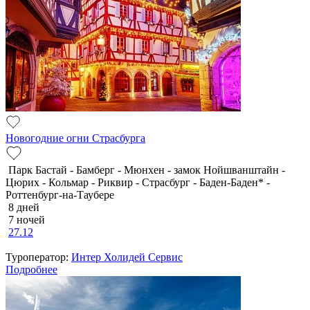
Новогодние огни Страсбурга
Парк Бастай - Бамберг - Мюнхен - замок Нойшванштайн -
Цюрих - Кольмар - Риквир - Страсбург - Баден-Баден* -
Роттенбург-на-Таубере
8 дней
7 ночей
27.12
Туроператор:
Интер Холидей Сервис
Подробнее