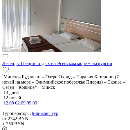
Легенды Греции: отдых на Эгейском море + экскурсии
Минск – Будапешт – Озеро Охрид – Паралия Катерини (7
ночей на море – Олимпийское побережье Пиерия) – Скопье –
Сегед – Кошице* – Минск
13 дней
12 ночей
12.08
02.09
09.09
Туроператор:
Дилижанс тур
от 2742
BYN
+ 250
BYN