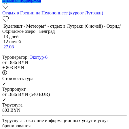
Визовая поддержка
Отдых в Греции на Пелопоннесе (курорт Лутраки)
Будапешт - Метеоры* - отдых в Лутраки (6 ночей) - Охрид/
Охридское озеро - Белград
13 дней
12 ночей
27.08
Туроператор:
Экотур-6
от 1886
BYN
+ 803
BYN
Cтоимость тура
✓
Турпродукт
от 1886
BYN
(540 EUR)
✓
Туруслуга
803
BYN
Туруслуга - оказание информационных услуг и услуг
бронирования.