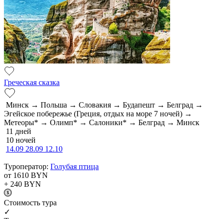
Греческая сказка
Минск → Польша → Словакия → Будапешт → Белград →
Эгейское побережье (Греция, отдых на море 7 ночей) →
Метеоры* → Олимп* → Салоники* → Белград → Минск
11 дней
10 ночей
14.09
28.09
12.10
Туроператор:
Голубая птица
от 1610
BYN
+ 240
BYN
Cтоимость тура
✓