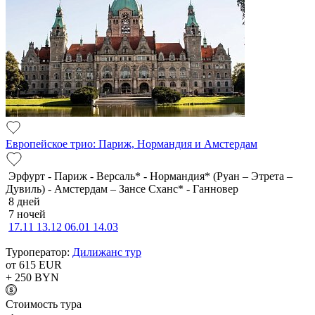
Европейское трио: Париж, Нормандия и Амстердам
Эрфурт - Париж - Версаль* - Нормандия* (Руан – Этрета –
Дувиль) - Амстердам – Зансе Сханс* - Ганновер
8 дней
7 ночей
17.11
13.12
06.01
14.03
Туроператор:
Дилижанс тур
от 615
EUR
+ 250
BYN
Cтоимость тура