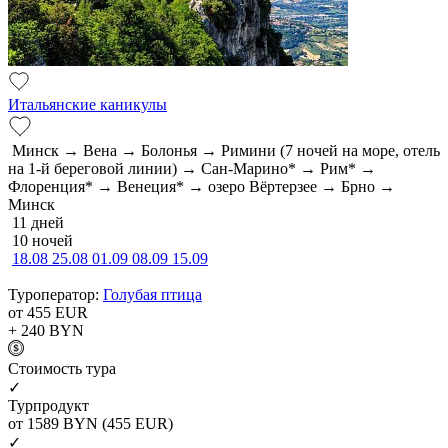
Итальянские каникулы
Минск → Вена → Болонья → Римини (7 ночей на море, отель
на 1-й береговой линии) → Сан-Марино* → Рим* →
Флоренция* → Венеция* → озеро Вёртерзее → Брно →
Минск
11 дней
10 ночей
18.08
25.08
01.09
08.09
15.09
Туроператор:
Голубая птица
от 455
EUR
+ 240
BYN
Cтоимость тура
✓
Турпродукт
от 1589
BYN
(455 EUR)
✓