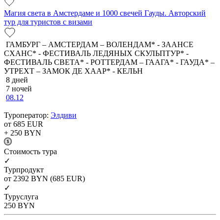
Магия света в Амстердаме и 1000 свечей Гауды. Авторский
тур для туристов с визами
ГАМБУРГ – АМСТЕРДАМ – ВОЛЕНДАМ* - ЗААНСЕ
СХАНС* - ФЕСТИВАЛЬ ЛЕДЯНЫХ СКУЛЬПТУР* -
ФЕСТИВАЛЬ СВЕТА* - РОТТЕРДАМ – ГААГА* - ГАУДА* –
УТРЕХТ – ЗАМОК ДЕ ХААР* - КЕЛЬН
8 дней
7 ночей
08.12
Туроператор:
Элдиви
от 685
EUR
+ 250
BYN
Cтоимость тура
✓
Турпродукт
от 2392
BYN
(685 EUR)
✓
Туруслуга
250
BYN