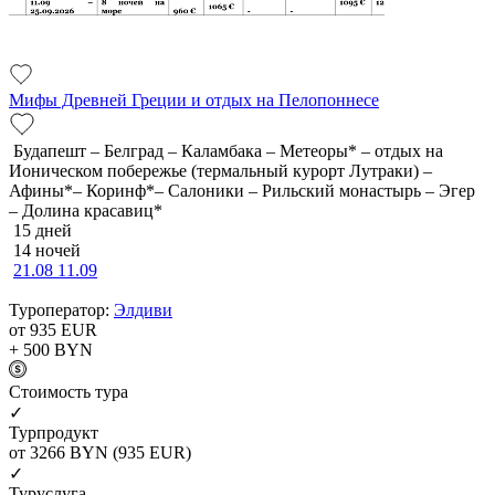
Мифы Древней Греции и отдых на Пелопоннесе
Будапешт – Белград – Каламбака – Метеоры* – отдых на
Ионическом побережье (термальный курорт Лутраки) –
Афины*– Коринф*– Салоники – Рильский монастырь – Эгер
– Долина красавиц*
15 дней
14 ночей
21.08
11.09
Туроператор:
Элдиви
от 935
EUR
+ 500
BYN
Cтоимость тура
✓
Турпродукт
от 3266
BYN
(935 EUR)
✓
Туруслуга