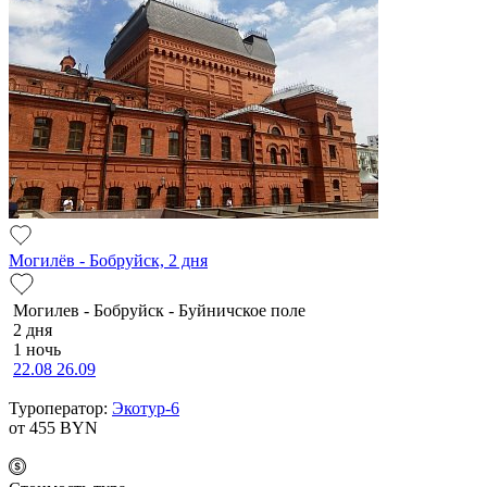
Могилёв - Бобруйск, 2 дня
Мо­ги­лев - Бобруйск - Буй­нич­ское по­ле
2 дня
1 ночь
22.08
26.09
Туроператор:
Экотур-6
от 455
BYN