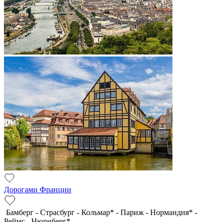
Дорогами Франции
Бамберг - Страсбург - Кольмар* - Париж - Нормандия* -
Реймс - Нюрнберг*