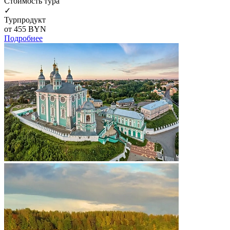
Cтоимость тура
✓
Турпродукт
от 455
BYN
Подробнее