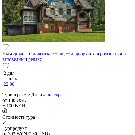
Выходные в Смоленске со вкусом: дворянская романтика и
заповедный релакс
2 дня
1 ночь
22.08
Туроператор:
Дилижанс тур
от 130
USD
+ 100
BYN
Cтоимость тура
✓
Турпродукт
от 393
BYN
(130 USD)