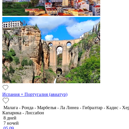
Испания + Португалия (авиатур)
Малага - Ронда - Марбелья - Ла Линеа - Гибралтар - Кадис - Хе
Капарика - Лиссабон
8 дней
7 ночей
05.09