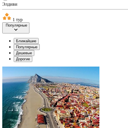
Элдиви
1 тур
Популярные
Ближайшие
Популярные
Дешевые
Дорогие