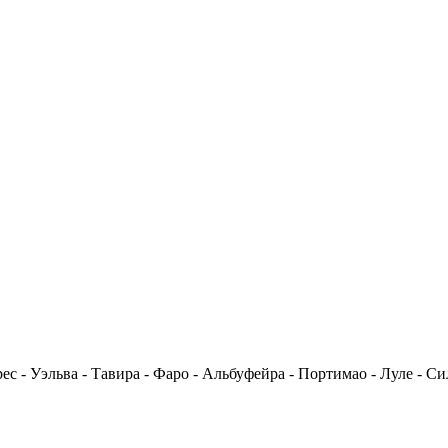
рес - Уэльва - Тавира - Фаро - Альбуфейра - Портимао - Луле - С