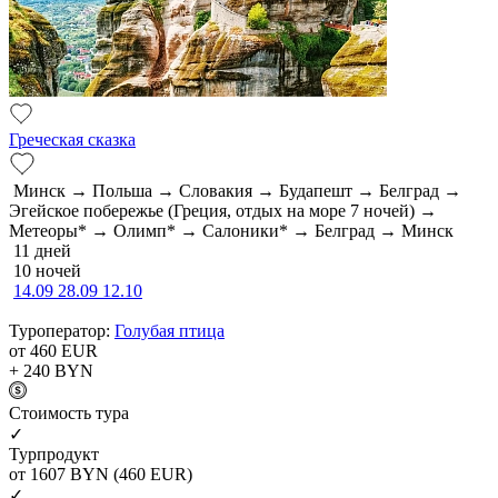
Греческая сказка
Минск → Польша → Словакия → Будапешт → Белград →
Эгейское побережье (Греция, отдых на море 7 ночей) →
Метеоры* → Олимп* → Салоники* → Белград → Минск
11 дней
10 ночей
14.09
28.09
12.10
Туроператор:
Голубая птица
от 460
EUR
+ 240
BYN
Cтоимость тура
✓
Турпродукт
от 1607
BYN
(460 EUR)
✓