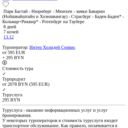
Парк Бастай - Нюрнберг - Мюнхен - замки Баварии
(Нойшвайштайн и Хоэншвангау) - Страсбург - Баден-Баден* -
Кольмар+Риквир* - Ротенбург на Таубере
8 дней
7 ночей
13.12
Туроператор:
Интер Холидей Сервис
от 595
EUR
+ 295
BYN
Cтоимость тура
✓
Турпродукт
от 2078
BYN
(595 EUR)
✓
Туруслуга
295
BYN
Туруслуга - оказание информационных услуг и услуг
бронирования.
У некоторых туроператоров в стоимость туруслуги входит
транспортное обслуживание. Как правило, оплачивается в