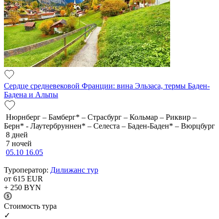
Сердце средневековой Франции: вина Эльзаса, термы Баден-
Бадена и Альпы
Нюрнберг – Бамберг* – Страсбург – Кольмар – Риквир –
Берн* - Лаутербруннен* – Селеста – Баден-Баден* – Вюрцбург
8 дней
7 ночей
05.10
16.05
Туроператор:
Дилижанс тур
от 615
EUR
+ 250
BYN
Cтоимость тура
✓