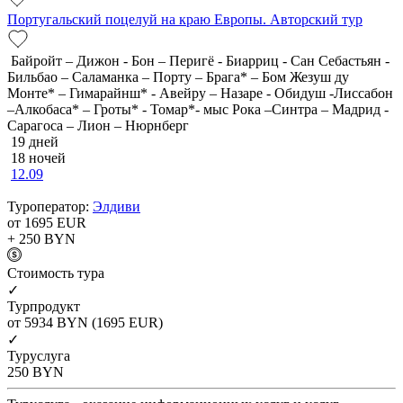
Португальский поцелуй на краю Европы. Авторский тур
Байройт – Дижон - Бон – Перигё - Биарриц - Сан Себастьян -
Бильбао – Саламанка – Порту – Брага* – Бом Жезуш ду
Монте* – Гимарайнш* - Авейру – Назаре - Обидуш -Лиссабон
–Алкобаса* – Гроты* - Томар*- мыс Рока –Синтра – Мадрид -
Сарагоса – Лион – Нюрнберг
19 дней
18 ночей
12.09
Туроператор:
Элдиви
от 1695
EUR
+ 250
BYN
Cтоимость тура
✓
Турпродукт
от 5934
BYN
(1695 EUR)
✓
Туруслуга
250
BYN