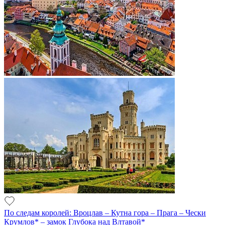
По следам королей: Вроцлав – Кутна гора – Прага – Чески
Крумлов* – замок Глубока над Влтавой*