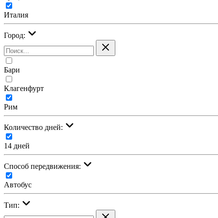
Италия
Город:
Бари
Клагенфурт
Рим
Количество дней:
14 дней
Cпособ передвижения:
Автобус
Тип: