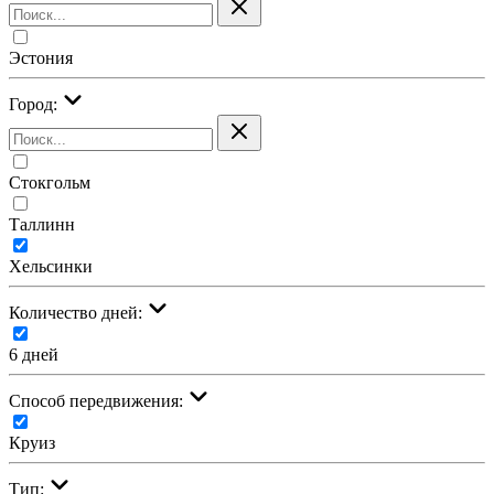
Эстония
Город:
Стокгольм
Таллинн
Хельсинки
Количество дней:
6 дней
Cпособ передвижения:
Круиз
Тип: