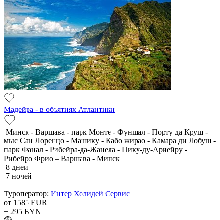
Мадейра - в объятиях Атлантики
Минск - Варшава - парк Монте - Фуншал - Порту да Круш -
мыс Сан Лоренцо - Машику - Кабо жирао - Камара ди Лобуш -
парк Фанал - Рибейра-да-Жанела - Пику-ду-Ариейру -
Рибейро Фрио – Варшава - Минск
8 дней
7 ночей
Туроператор:
Интер Холидей Сервис
от 1585
EUR
+ 295
BYN