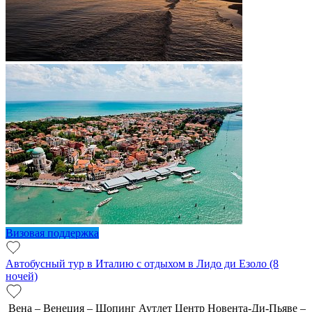
Визовая поддержка
Автобусный тур в Италию с отдыхом в Лидо ди Езоло (8
ночей)
Вена – Венеция – Шопинг Аутлет Центр Новента-Ди-Пьяве –