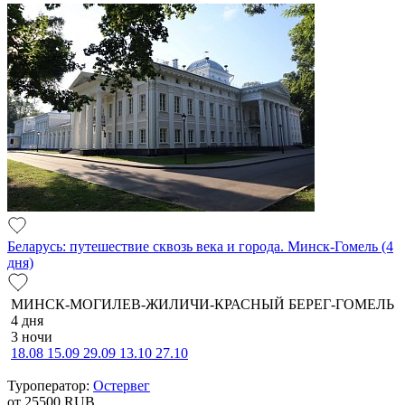
Беларусь: путешествие сквозь века и города. Минск-Гомель (4
дня)
МИНСК-МОГИЛЕВ-ЖИЛИЧИ-КРАСНЫЙ БЕРЕГ-ГОМЕЛЬ
4 дня
3 ночи
18.08
15.09
29.09
13.10
27.10
Туроператор:
Остервег
от 25500
RUB