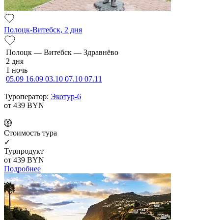
Полоцк-Витебск, 2 дня
По­лоцк — Ви­тебск — Здравнёво
2 дня
1 ночь
05.09
16.09
03.10
07.10
07.11
Туроператор:
Экотур-6
от 439
BYN
Cтоимость тура
✓
Турпродукт
от 439
BYN
Подробнее