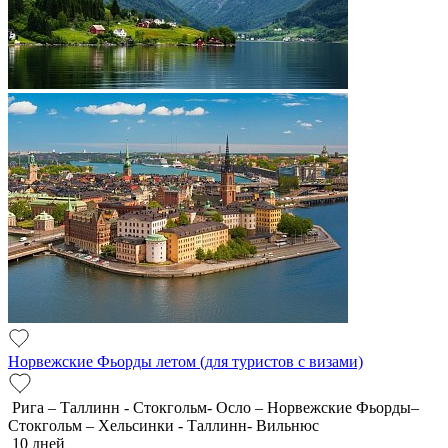
Норвежские Фьорды летом (для туристов с визами)
Рига – Таллинн - Стокгольм- Осло – Норвежские Фьорды–
Стокгольм – Хельсинки - Таллинн- Вильнюс
10 дней