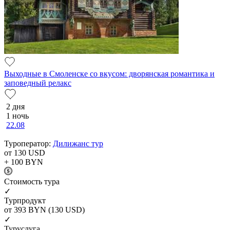
Выходные в Смоленске со вкусом: дворянская романтика и
заповедный релакс
2 дня
1 ночь
22.08
Туроператор:
Дилижанс тур
от 130
USD
+ 100
BYN
Cтоимость тура
✓
Турпродукт
от 393
BYN
(130 USD)
✓
Туруслуга