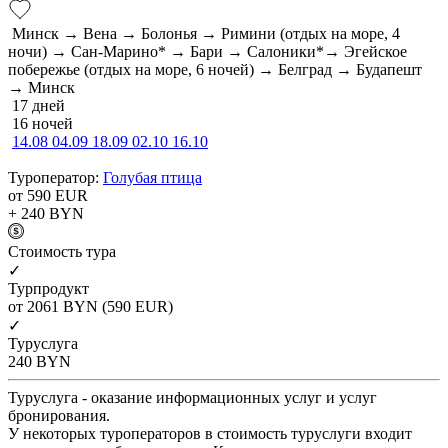
Минск → Вена → Болонья → Римини (отдых на море, 4
ночи) → Сан-Марино* → Бари → Салоники*→ Эгейское
побережье (отдых на море, 6 ночей) → Белград → Будапешт
→ Минск
17 дней
16 ночей
14.08
04.09
18.09
02.10
16.10
Туроператор:
Голубая птица
от 590
EUR
+ 240
BYN
Cтоимость тура
✓
Турпродукт
от 2061
BYN
(590 EUR)
✓
Туруслуга
240
BYN
Туруслуга - оказание информационных услуг и услуг
бронирования.
У некоторых туроператоров в стоимость туруслуги входит