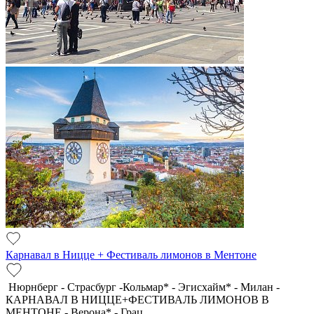
Карнавал в Ницце + Фестиваль лимонов в Ментоне
Нюрнберг - Страсбург -Кольмар* - Эгисхайм* - Милан -
КАРНАВАЛ В НИЦЦЕ+ФЕСТИВАЛЬ ЛИМОНОВ В
МЕНТОНЕ - Верона* - Грац