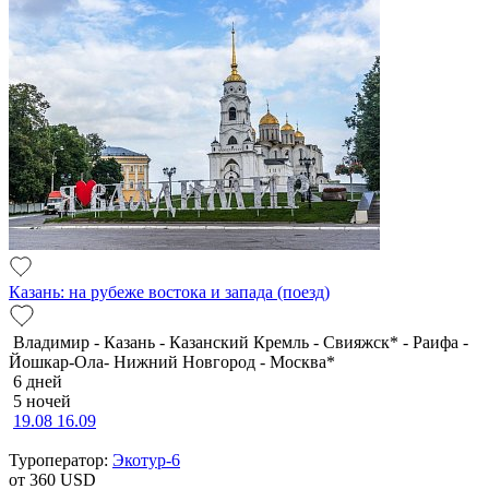
Казань: на рубеже востока и запада (поезд)
Владимир - Казань - Казанский Кремль - Свияжск* - Раифа -
Йошкар-Ола- Нижний Новгород - Москва*
6 дней
5 ночей
19.08
16.09
Туроператор:
Экотур-6
от 360
USD