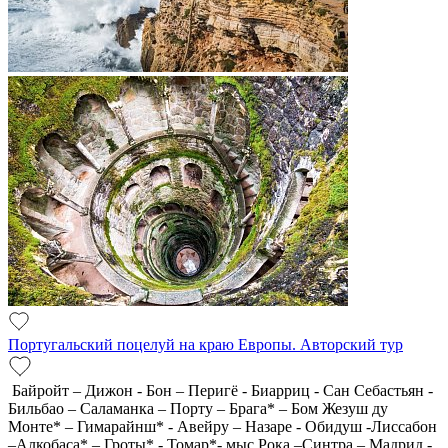
Португальский поцелуй на краю Европы. Авторский тур
Байройт – Дижон - Бон – Перигё - Биарриц - Сан Себастьян -
Бильбао – Саламанка – Порту – Брага* – Бом Жезуш ду
Монте* – Гимарайнш* - Авейру – Назаре - Обидуш -Лиссабон
–Алкобаса* – Гроты* - Томар*- мыс Рока –Синтра – Мадрид -