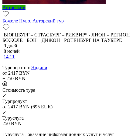
Авторский
Божоле Нуво. Авторский тур
ВЮРЦБУРГ – СТРАСБУРГ – РИКВИР* - ЛИОН – РЕГИОН
БОЖОЛЕ - БОН – ДИЖОН - РОТЕНБУРГ НА ТАУБЕРЕ
9 дней
8 ночей
14.11
Туроператор:
Элдиви
от 2417
BYN
+ 250
BYN
Cтоимость тура
✓
Турпродукт
от 2417
BYN
(695 EUR)
✓
Туруслуга
250
BYN
Туруслуга - оказание информационных услуг и услуг