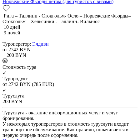
Норвежские Фьорды летом (для туристов с визами)
Рига – Таллинн - Стокгольм- Осло – Норвежские Фьорды–
Стокгольм – Хельсинки - Таллинн- Вильнюс
10 дней
9 ночей
Туроператор:
Элдиви
от 2742
BYN
+ 200
BYN
Cтоимость тура
✓
Турпродукт
от 2742
BYN
(785 EUR)
✓
Туруслуга
200
BYN
Туруслуга - оказание информационных услуг и услуг
бронирования.
У некоторых туроператоров в стоимость туруслуги входит
транспортное обслуживание. Как правило, оплачивается в
первую очередь после оформления.