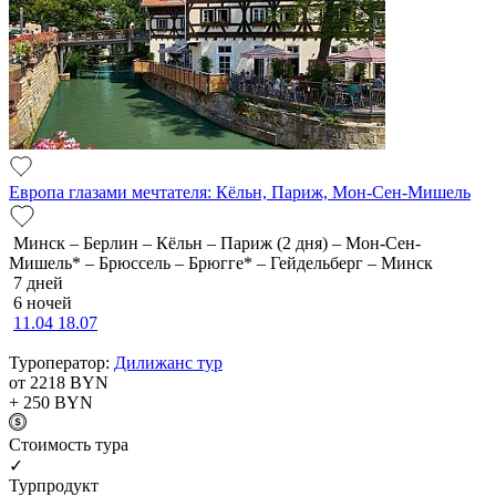
Европа глазами мечтателя: Кёльн, Париж, Мон-Сен-Мишель
Минск – Берлин – Кёльн – Париж (2 дня) – Мон-Сен-
Мишель* – Брюссель – Брюгге* – Гейдельберг – Минск
7 дней
6 ночей
11.04
18.07
Туроператор:
Дилижанс тур
от 2218
BYN
+ 250
BYN
Cтоимость тура
✓
Турпродукт