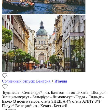
Солнечный отпуск: Венгрия + Италия
Будапешт - Сентендре* - оз. Балатон - п-ов Тихань - Шопрон -
Зальцкаммергут - Зальцбург - Лимоне-суль-Гарда - Лидо-ди-
Езоло (3 ночи на море, отель SHEILA 4*/ отель ANNY 3*) -
Падуя* Венеция* - оз. Хевиз - Кестхей