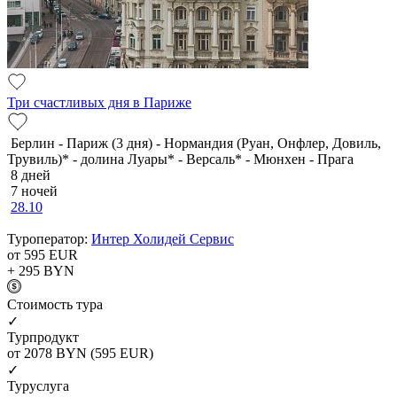
Три счастливых дня в Париже
Берлин - Париж (3 дня) - Нормандия (Руан, Онфлер, Довиль,
Трувиль)* - долина Луары* - Версаль* - Мюнхен - Прага
8 дней
7 ночей
28.10
Туроператор:
Интер Холидей Сервис
от 595
EUR
+ 295
BYN
Cтоимость тура
✓
Турпродукт
от 2078
BYN
(595 EUR)
✓
Туруслуга