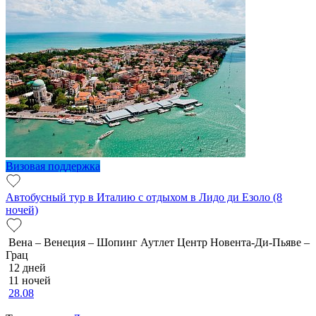
Визовая поддержка
Автобусный тур в Италию с отдыхом в Лидо ди Езоло (8
ночей)
Вена – Венеция – Шопинг Аутлет Центр Новента-Ди-Пьяве –
Грац
12 дней
11 ночей
28.08