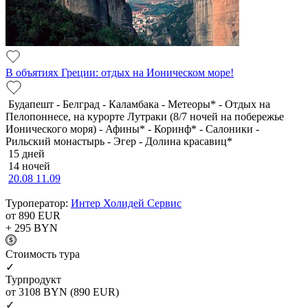
В объятиях Греции: отдых на Ионическом море!
Будапешт - Белград - Каламбака - Метеоры* - Отдых на
Пелопоннесе, на курорте Лутраки (8/7 ночей на побережье
Ионического моря) - Афины* - Коринф* - Салоники -
Рильский монастырь - Эгер - Долина красавиц*
15 дней
14 ночей
20.08
11.09
Туроператор:
Интер Холидей Сервис
от 890
EUR
+ 295
BYN
Cтоимость тура
✓
Турпродукт
от 3108
BYN
(890 EUR)
✓