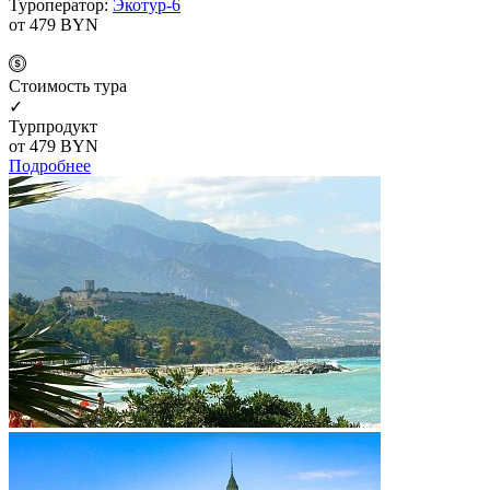
Туроператор:
Экотур-6
от 479
BYN
Cтоимость тура
✓
Турпродукт
от 479
BYN
Подробнее