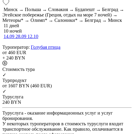
Минск → Польша → Словакия → Будапешт → Белград →
Эгейское побережье (Греция, отдых на море 7 ночей) →
Метеоры* → Олимп* → Салоники* → Белград → Минск
11 дней
10 ночей
14.09
28.09
12.10
Туроператор:
Голубая птица
от 460
EUR
+ 240
BYN
Cтоимость тура
✓
Турпродукт
от 1607
BYN
(460 EUR)
✓
Туруслуга
240
BYN
Туруслуга - оказание информационных услуг и услуг
бронирования.
У некоторых туроператоров в стоимость туруслуги входит
транспортное обслуживание. Как правило, оплачивается в