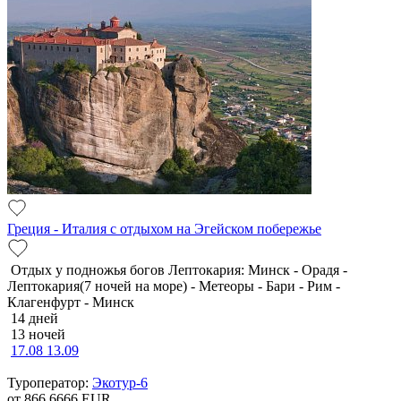
Греция - Италия с отдыхом на Эгейском побережье
Отдых у подножья богов Лептокария: Минск - Орадя -
Лептокария(7 ночей на море) - Метеоры - Бари - Рим -
Клагенфурт - Минск
14 дней
13 ночей
17.08
13.09
Туроператор:
Экотур-6
от 866.6666
EUR