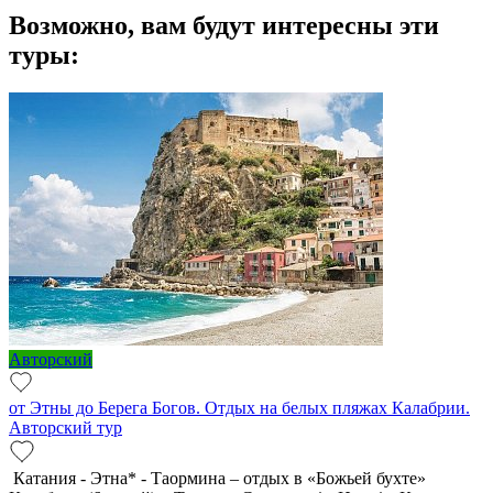
Возможно, вам будут интересны эти
туры:
Авторский
от Этны до Берега Богов. Отдых на белых пляжах Калабрии.
Авторский тур
Катания - Этна* - Таормина – отдых в «Божьей бухте»