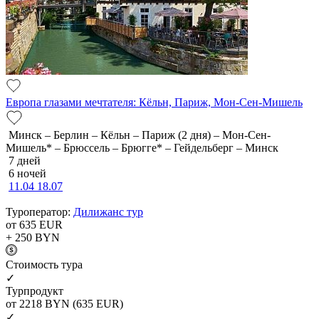
Европа глазами мечтателя: Кёльн, Париж, Мон-Сен-Мишель
Минск – Берлин – Кёльн – Париж (2 дня) – Мон-Сен-
Мишель* – Брюссель – Брюгге* – Гейдельберг – Минск
7 дней
6 ночей
11.04
18.07
Туроператор:
Дилижанс тур
от 635
EUR
+ 250
BYN
Cтоимость тура
✓
Турпродукт
от 2218
BYN
(635 EUR)
✓