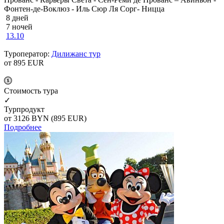
Фонтен-де-Воклюз - Иль Сюр Ля Сорг- Ницца
8 дней
7 ночей
13.10
Туроператор:
Дилижанс тур
от 895
EUR
Cтоимость тура
✓
Турпродукт
от 3126
BYN
(895 EUR)
Подробнее