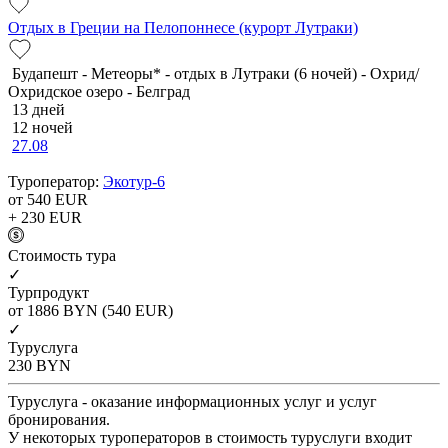
Отдых в Греции на Пелопоннесе (курорт Лутраки)
Будапешт - Метеоры* - отдых в Лутраки (6 ночей) - Охрид/
Охридское озеро - Белград
13 дней
12 ночей
27.08
Туроператор:
Экотур-6
от 540
EUR
+ 230
EUR
Cтоимость тура
✓
Турпродукт
от 1886
BYN
(540 EUR)
✓
Туруслуга
230
BYN
Туруслуга - оказание информационных услуг и услуг
бронирования.
У некоторых туроператоров в стоимость туруслуги входит