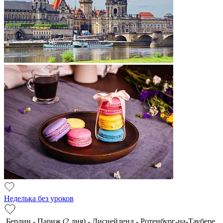
Неделька без уроков
Берлин - Париж (2 дня) - Диснейленд - Ротенбург-на-Таубере