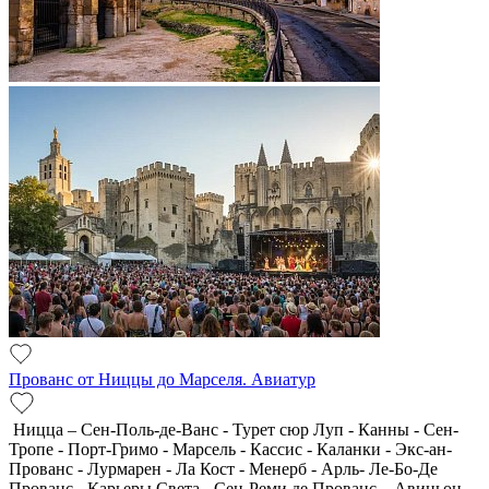
Прованс от Ниццы до Марселя. Авиатур
Ницца – Сен-Поль-де-Ванс - Турет сюр Луп - Канны - Сен-
Тропе - Порт-Гримо - Марсель - Кассис - Каланки - Экс-ан-
Прованс - Лурмарен - Ла Кост - Менерб - Арль- Ле-Бо-Де
Прованс - Карьеры Света - Сен-Реми де Прованс – Авиньон -