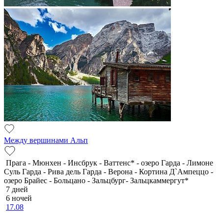
Между вершинами Альп
Прага - Мюнхен - Инсбрук - Ваттенс* - озеро Гарда - Лимоне
Суль Гарда - Рива дель Гарда - Верона - Кортина Д`Ампеццо -
озеро Брайес - Больцано - Зальцбург- Зальцкаммергут*
7 дней
6 ночей
17.08