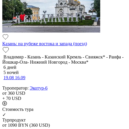
Казань: на рубеже востока и запада (поезд)
Владимир - Казань - Казанский Кремль - Свияжск* - Раифа -
Йошкар-Ола- Нижний Новгород - Москва*
6 дней
5 ночей
19.08
16.09
Туроператор:
Экотур-6
от 360
USD
+ 70
USD
Cтоимость тура
✓
Турпродукт
от 1090
BYN
(360 USD)