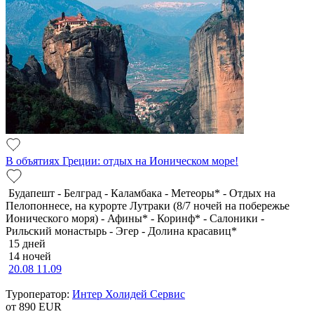
В объятиях Греции: отдых на Ионическом море!
Будапешт - Белград - Каламбака - Метеоры* - Отдых на
Пелопоннесе, на курорте Лутраки (8/7 ночей на побережье
Ионического моря) - Афины* - Коринф* - Салоники -
Рильский монастырь - Эгер - Долина красавиц*
15 дней
14 ночей
20.08
11.09
Туроператор:
Интер Холидей Сервис
от 890
EUR