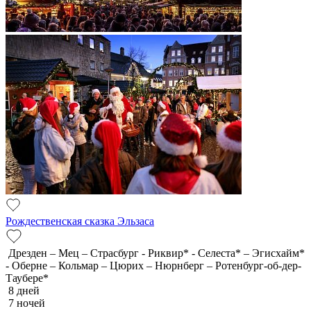
Рождественская сказка Эльзаса
Дрезден – Мец – Страсбург - Риквир* - Селеста* – Эгисхайм*
- Оберне – Кольмар – Цюрих – Нюрнберг – Ротенбург-об-дер-
Таубере*
8 дней
7 ночей