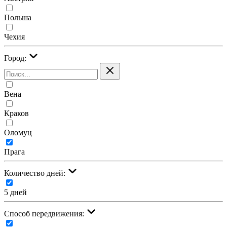
Польша
Чехия
Город:
Вена
Краков
Оломуц
Прага
Количество дней:
5 дней
Cпособ передвижения: