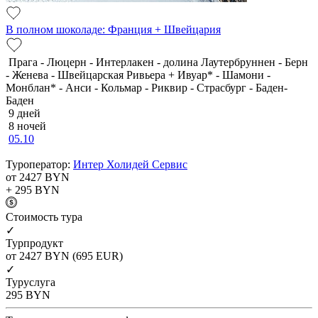
В полном шоколаде: Франция + Швейцария
Прага - Люцерн - Интерлакен - долина Лаутербруннен - Берн
- Женева - Швейцарская Ривьера + Ивуар* - Шамони -
Монблан* - Анси - Кольмар - Риквир - Страсбург - Баден-
Баден
9 дней
8 ночей
05.10
Туроператор:
Интер Холидей Сервис
от 2427
BYN
+ 295
BYN
Cтоимость тура
✓
Турпродукт
от 2427
BYN
(695 EUR)
✓
Туруслуга
295
BYN