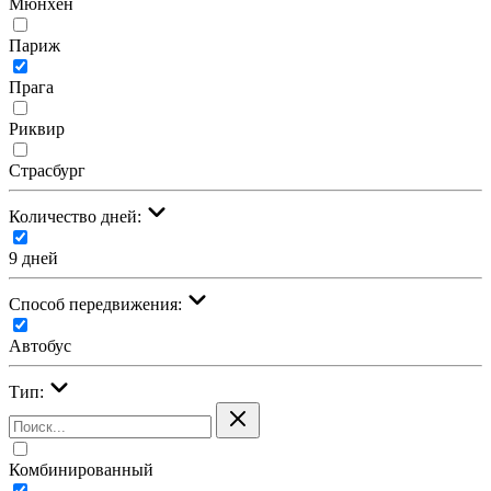
Мюнхен
Париж
Прага
Риквир
Страсбург
Количество дней:
9 дней
Cпособ передвижения:
Автобус
Тип:
Комбинированный