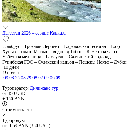
Дагестан 2026 – сердце Кавказа
Эльбрус – Грозный Дербент – Карадахская теснина – Гоор –
Хунзах – плато Матлас – водопад Тобот – Каменная чаша –
Урбечная мельница – Гамсутль – Салтинский водопад –
Гунибская ГЭС – Сулакский каньон – Пещеры Нохъо – Дубки
10 дней
9 ночей
09.08
25.08
29.08
02.09
06.09
Туроператор:
Дилижанс тур
от 350
USD
+ 150
BYN
Cтоимость тура
✓
Турпродукт
от 1059
BYN
(350 USD)