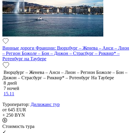
Винные дороги Франции: Вюрцбург – Женева – Анси – Лион
– Регион Божоле – Бон – Дижон – Страсбург – Риквир* –
Ротенбург на Таубере
Вюрцбург – Женева – Анси – Лион – Регион Божоле – Бон –
Дижон – Страсбург – Риквир* – Ротенбург На Таубере
8 дней
7 ночей
15.11
Туроператор:
Дилижанс тур
от 645
EUR
+ 250
BYN
Cтоимость тура
✓