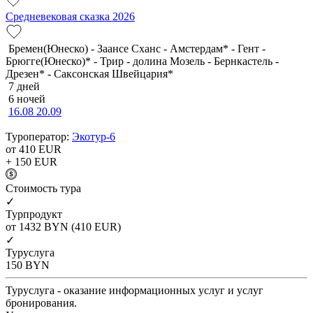
Средневековая сказка 2026
Бремен(Юнеско) - Заансе Сханс - Амстердам* - Гент -
Брюгге(Юнеско)* - Трир - долина Мозель - Бернкастель -
Дрезен* - Саксонская Швейцария*
7 дней
6 ночей
16.08
20.09
Туроператор:
Экотур-6
от 410
EUR
+ 150
EUR
Cтоимость тура
✓
Турпродукт
от 1432
BYN
(410 EUR)
✓
Туруслуга
150
BYN
Туруслуга - оказание информационных услуг и услуг
бронирования.