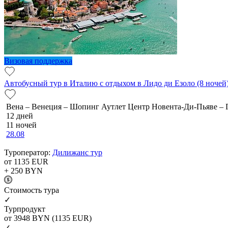
Визовая поддержка
Автобусный тур в Италию с отдыхом в Лидо ди Езоло (8 ночей
Вена – Венеция – Шопинг Аутлет Центр Новента-Ди-Пьяве – 
12 дней
11 ночей
28.08
Туроператор:
Дилижанс тур
от 1135
EUR
+ 250
BYN
Cтоимость тура
✓
Турпродукт
от 3948
BYN
(1135 EUR)
✓