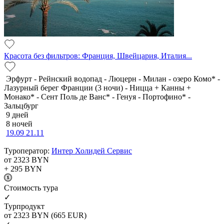
Красота без фильтров: Франция, Швейцария, Италия...
Эрфурт - Рейнский водопад - Люцерн - Милан - озеро Комо* -
Лазурный берег Франции (3 ночи) - Ницца + Канны +
Монако* - Сент Поль де Ванс* - Генуя - Портофино* -
Зальцбург
9 дней
8 ночей
19.09
21.11
Туроператор:
Интер Холидей Сервис
от 2323
BYN
+ 295
BYN
Cтоимость тура
✓
Турпродукт
от 2323
BYN
(665 EUR)