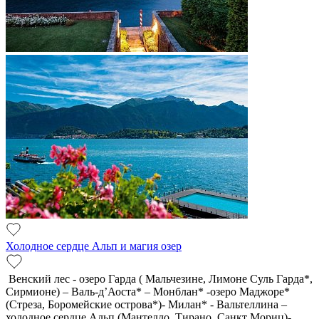
Холодное сердце Альп и магия озер
Венский лес - озеро Гарда ( Мальчезине, Лимоне Суль Гарда*,
Сирмионе) – Валь-д’Аоста* – Монблан* -озеро Маджоре*
(Стреза, Боромейские острова*)- Милан* - Вальтеллина –
холодное сердце Альп (Мантелло, Тирано, Санкт Мориц)-