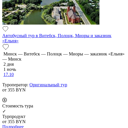
Автобусный тур в Витебск, Полоцк, Миоры и заказник
«Ельня»
Минск — Витебск — Полоцк — Миоры — заказник «Ельня»
— Минск
2 дня
1 ночь
17.10
Туроператор:
Оригинальный тур
от 355
BYN
Cтоимость тура
✓
Турпродукт
от 355
BYN
Подробнее