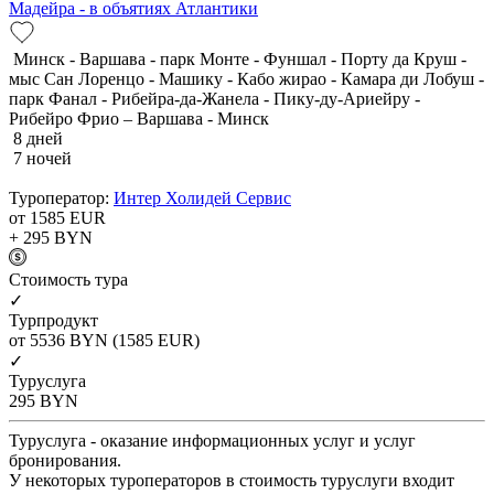
Мадейра - в объятиях Атлантики
Минск - Варшава - парк Монте - Фуншал - Порту да Круш -
мыс Сан Лоренцо - Машику - Кабо жирао - Камара ди Лобуш -
парк Фанал - Рибейра-да-Жанела - Пику-ду-Ариейру -
Рибейро Фрио – Варшава - Минск
8 дней
7 ночей
Туроператор:
Интер Холидей Сервис
от 1585
EUR
+ 295
BYN
Cтоимость тура
✓
Турпродукт
от 5536
BYN
(1585 EUR)
✓
Туруслуга
295
BYN
Туруслуга - оказание информационных услуг и услуг
бронирования.
У некоторых туроператоров в стоимость туруслуги входит