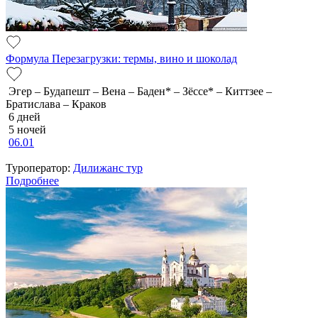
Формула Перезагрузки: термы, вино и шоколад
Эгер – Будапешт – Вена – Баден* – Зёссе* – Киттзее –
Братислава – Краков
6 дней
5 ночей
06.01
Туроператор:
Дилижанс тур
Подробнее