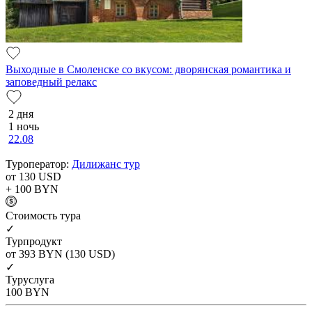
Выходные в Смоленске со вкусом: дворянская романтика и
заповедный релакс
2 дня
1 ночь
22.08
Туроператор:
Дилижанс тур
от 130
USD
+ 100
BYN
Cтоимость тура
✓
Турпродукт
от 393
BYN
(130 USD)
✓
Туруслуга
100
BYN