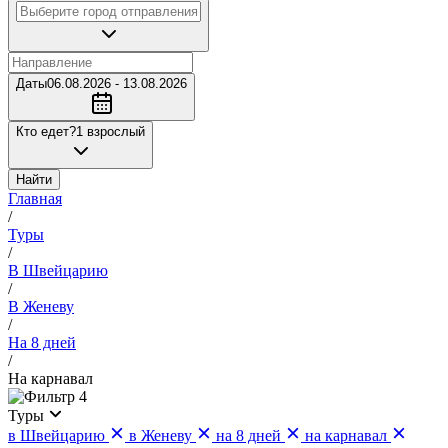
Даты
06.08.2026 - 13.08.2026
Кто едет?
1 взрослый
Найти
Главная
/
Туры
/
В Швейцарию
/
В Женеву
/
На 8 дней
/
На карнавал
4
Туры
в Швейцарию
в Женеву
на 8 дней
на карнавал