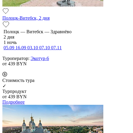
Полоцк-Витебск, 2 дня
По­лоцк — Ви­тебск — Здравнёво
2 дня
1 ночь
05.09
16.09
03.10
07.10
07.11
Туроператор:
Экотур-6
от 439
BYN
Cтоимость тура
✓
Турпродукт
от 439
BYN
Подробнее