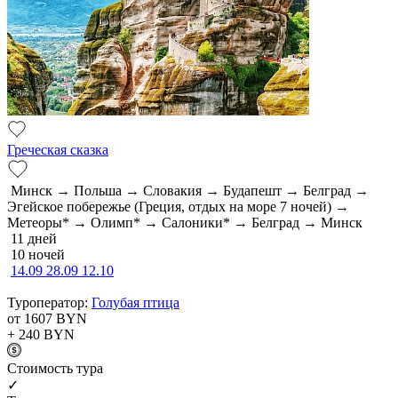
Греческая сказка
Минск → Польша → Словакия → Будапешт → Белград →
Эгейское побережье (Греция, отдых на море 7 ночей) →
Метеоры* → Олимп* → Салоники* → Белград → Минск
11 дней
10 ночей
14.09
28.09
12.10
Туроператор:
Голубая птица
от 1607
BYN
+ 240
BYN
Cтоимость тура
✓