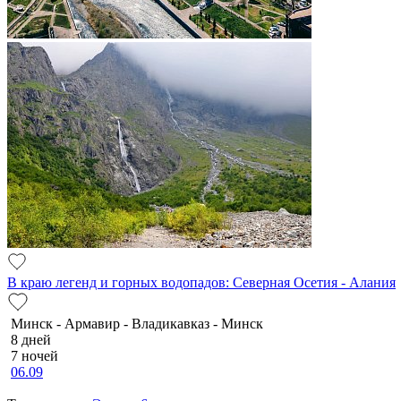
В краю легенд и горных водопадов: Северная Осетия - Алания
Минск - Армавир - Владикавказ - Минск
8 дней
7 ночей
06.09