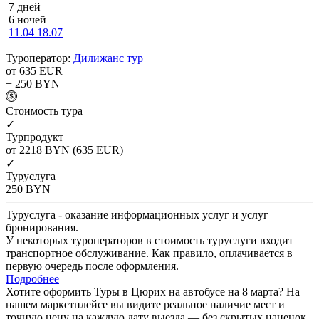
7 дней
6 ночей
11.04
18.07
Туроператор:
Дилижанс тур
от 635
EUR
+ 250
BYN
Cтоимость тура
✓
Турпродукт
от 2218
BYN
(635 EUR)
✓
Туруслуга
250
BYN
Туруслуга - оказание информационных услуг и услуг
бронирования.
У некоторых туроператоров в стоимость туруслуги входит
транспортное обслуживание. Как правило, оплачивается в
первую очередь после оформления.
Подробнее
Хотите оформить Туры в Цюрих на автобусе на 8 марта? На
нашем маркетплейсе вы видите реальное наличие мест и
точную цену на каждую дату выезда — без скрытых наценок