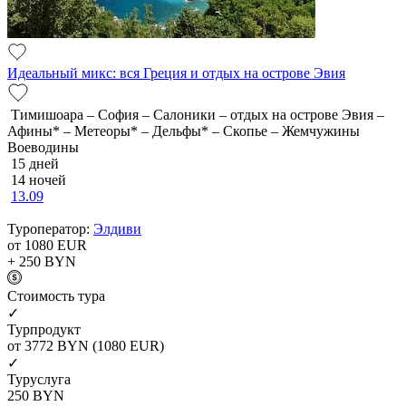
Идеальный микс: вся Греция и отдых на острове Эвия
Тимишоара – София – Салоники – отдых на острове Эвия –
Афины* – Метеоры* – Дельфы* – Скопье – Жемчужины
Воеводины
15 дней
14 ночей
13.09
Туроператор:
Элдиви
от 1080
EUR
+ 250
BYN
Cтоимость тура
✓
Турпродукт
от 3772
BYN
(1080 EUR)
✓
Туруслуга
250
BYN