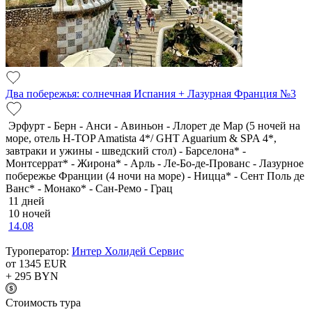
Два побережья: солнечная Испания + Лазурная Франция №3
Эрфурт - Берн - Анси - Авиньон - Ллорет де Мар (5 ночей на
море, отель H-TOP Amatista 4*/ GHT Aguarium & SPA 4*,
завтраки и ужины - шведский стол) - Барселона* -
Монтсеррат* - Жирона* - Арль - Ле-Бо-де-Прованс - Лазурное
побережье Франции (4 ночи на море) - Ницца* - Сент Поль де
Ванс* - Монако* - Сан-Ремо - Грац
11 дней
10 ночей
14.08
Туроператор:
Интер Холидей Сервис
от 1345
EUR
+ 295
BYN
Cтоимость тура