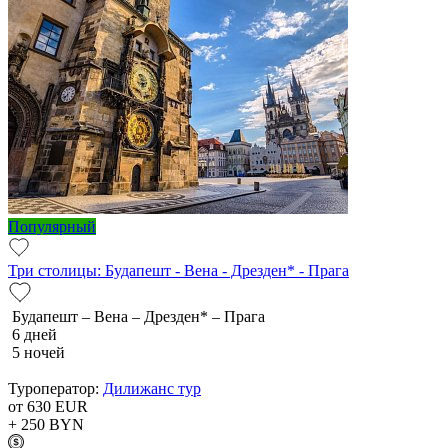
Популярный
Три столицы: Будапешт - Вена - Дрезден* - Прага
Будапешт – Вена – Дрезден* – Прага
6 дней
5 ночей
Туроператор:
Дилижанс тур
от 630
EUR
+ 250
BYN