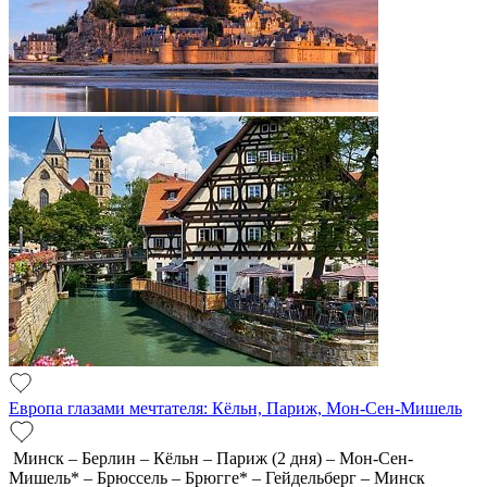
Европа глазами мечтателя: Кёльн, Париж, Мон-Сен-Мишель
Минск – Берлин – Кёльн – Париж (2 дня) – Мон-Сен-
Мишель* – Брюссель – Брюгге* – Гейдельберг – Минск