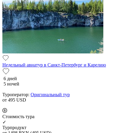
Недельный авиатур в Санкт-Петербург и Карелию
6 дней
5 ночей
Туроператор:
Оригинальный тур
от 495
USD
Cтоимость тура
✓
Турпродукт
от 1498
BYN
(495 USD)