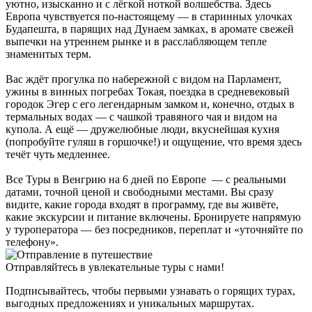
уютно, изысканно и с лёгкой ноткой волшебства. Здесь
Европа чувствуется по-настоящему — в старинных улочках
Будапешта, в парящих над Дунаем замках, в аромате свежей
выпечки на утреннем рынке и в расслабляющем тепле
знаменитых терм.
Вас ждёт прогулка по набережной с видом на Парламент,
ужины в винных погребах Токая, поездка в средневековый
городок Эгер с его легендарным замком и, конечно, отдых в
термальных водах — с чашкой травяного чая и видом на
купола. А ещё — дружелюбные люди, вкуснейшая кухня
(попробуйте гуляш в горшочке!) и ощущение, что время здесь
течёт чуть медленнее.
Все Туры в Венгрию на 6 дней по Европе — с реальными
датами, точной ценой и свободными местами. Вы сразу
видите, какие города входят в программу, где вы живёте,
какие экскурсии и питание включены. Бронируете напрямую
у туроператора — без посредников, переплат и «уточняйте по
телефону».
Отправляйтесь в увлекательные туры с нами!
Подписывайтесь, чтобы первыми узнавать о горящих турах,
выгодных предложениях и уникальных маршрутах.