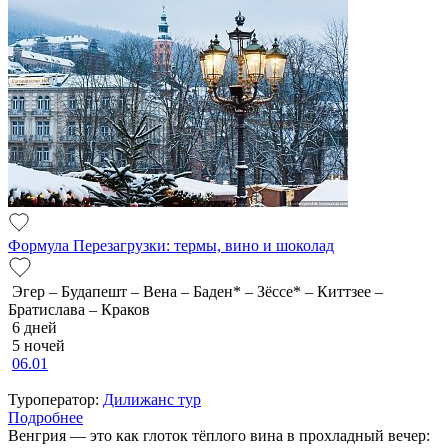
Формула Перезагрузки: термы, вино и шоколад
Эгер – Будапешт – Вена – Баден* – Зёссе* – Киттзее –
Братислава – Краков
6 дней
5 ночей
06.01
Туроператор:
Дилижанс тур
Подробнее
Венгрия — это как глоток тёплого вина в прохладный вечер: