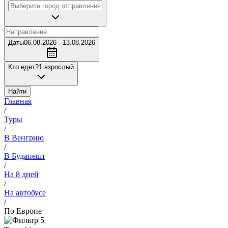
Даты
06.08.2026 - 13.08.2026
Кто едет?
1 взрослый
Найти
Главная
/
Туры
/
В Венгрию
/
В Будапешт
/
На 8 дней
/
На автобусе
/
По Европе
5