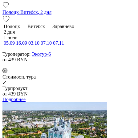
Полоцк-Витебск, 2 дня
По­лоцк — Ви­тебск — Здравнёво
2 дня
1 ночь
05.09
16.09
03.10
07.10
07.11
Туроператор:
Экотур-6
от 439
BYN
Cтоимость тура
✓
Турпродукт
от 439
BYN
Подробнее