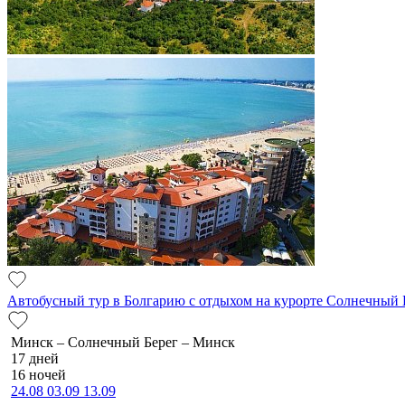
Автобусный тур в Болгарию с отдыхом на курорте Солнечный 
Минск – Солнечный Берег – Минск
17 дней
16 ночей
24.08
03.09
13.09