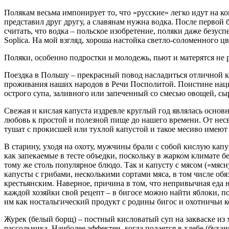
Полякам весьма импонирует то, что «русские» легко идут на к
представил друг другу, а славянам нужна водка. После первой 
считать, что водка – польское изобретение, поляки даже безус
Soplica. На мой взгляд, хороша настойка светло-соломенного цв
Поляки, особенно подростки и молодежь, пьют и матерятся не ре
Поездка в Польшу – прекрасный повод насладиться отличной к
проживания наших народов в Речи Посполитой. Поистине наци
острого супа, заливного или запеченный со смесью овощей, сы
Свежая и кислая капуста издревле круглый год являлась основн
любовь к простой и полезной пище до нашего времени. От несв
тушат с прокисшей или тухлой капустой и такое месиво имеют н
В старину, уходя на охоту, мужчины брали с собой кислую капус
как запекаемые в тесте объедки, поскольку в жарком климате 
тому же столь популярное блюдо. Так и капусту с мясом («мяс
капусты с грибами, несколькими сортами мяса, в том числе обя
крестьянским. Наверное, причина в том, что непривычная еда н
каждой хозяйки свой рецепт – в бигосе можно найти яблоки, п
им как ностальгический продукт с родины бигос и охотничьи к
Журек (белый борщ) – постный кисловатый суп на закваске из 
рассольника. Наиболее эффектен, когда подается в хлебе (буха