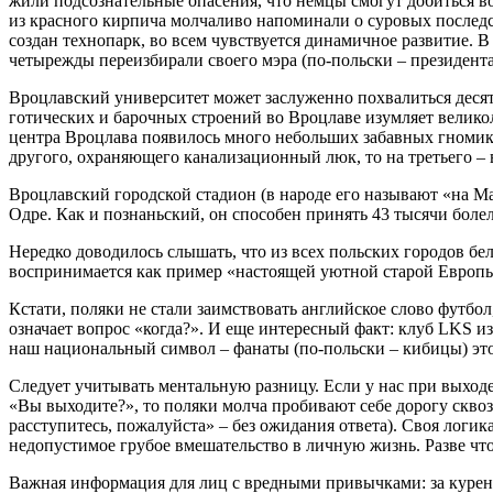
жили подсознательные опасения, что немцы смогут добиться в
из красного кирпича молчаливо напоминали о суровых последс
создан технопарк, во всем чувствуется динамичное развитие. 
четырежды переизбирали своего мэра (по-польски – президента
Вроцлавский университет может заслуженно похвалиться десят
готических и барочных строений во Вроцлаве изумляет великол
центра Вроцлава появилось много небольших забавных гномико
другого, охраняющего канализационный люк, то на третьего –
Вроцлавский городской стадион (в народе его называют «на 
Одре. Как и познаньский, он способен принять 43 тысячи боле
Нередко доводилось слышать, что из всех польских городов бе
воспринимается как пример «настоящей уютной старой Европы».
Кстати, поляки не стали заимствовать английское слово футбол
означает вопрос «когда?». И еще интересный факт: клуб LKS из
наш национальный символ – фанаты (по-польски – кибицы) это
Следует учитывать ментальную разницу. Если у нас при выход
«Вы выходите?», то поляки молча пробивают себе дорогу сквозь
расступитесь, пожалуйста» – без ожидания ответа). Своя логик
недопустимое грубое вмешательство в личную жизнь. Разве что
Важная информация для лиц с вредными привычками: за курени