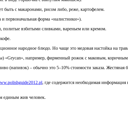
т быть с макаронами, рисом либо, реже, картофелем.
а и первоначальная форма «налистники»).
и, политые взбитыми сливками, вареньем или кремом.
кофе.
иционное народное блюдо. Но чаще это медовая настойка на трава
ды) «Grycan», например, фирменный рожок с маковым, коричны
а пиво (напивэк) – обычно это 5–10% стоимости заказа. Жестяная
www.polishguide2012.pl
, где содержится необходимая информация 
м единым жив человек.