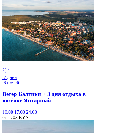
7 дней
6 ночей
Ветер Балтики + 3 дня отдыха в
посёлке Янтарный
10.08
17.08
24.08
от 1703
BYN