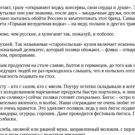
онтакт, сразу «открывают водку, консервы, свои сердца и души»
бутылки они уже знакомы, после двух – закадычные друзья, посл
пешно пытались обойти Россию и запатентовать этот бренд. Самы
ета «Горькая желудочная водка» – на меду, полыни и других трав
же, чем русские, а хулиганят так, пожалуй, и поболее.
ухней. Так называемая «старопольская» кухня включает исконны
ональный деликатес, который поляки обожают, – фляки – отвар
ром, приправами.
ым продуктом на столе славян, балтов и германцев, до того как
едущих людей не раз приходилось слышать, что в польских отел
аглость подавать на стол.
ту – кто с салом, кто с мясом. Поутру остатки складывали в коте
без холодильников нарезанные продукты быстро портились, и лиш
ную солянку») сейчас поляки готовят специально. Бигос – остро
зательно вяленого, и колбас. Наши сограждане не очень любят эт
е очень нравится. Это удивляет поляков, ведь у них бигос подаю
омидоры, огурцы, горошек. Даже проводится фестиваль бигоса. 
олбаски.
хлеба, овсяной или ржаной муки, заправленный молоком, с перл
нке в виде горшочка с вынутым мякишем).