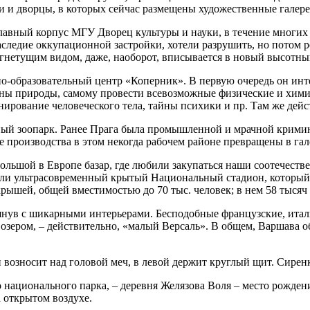
 и дворцы, в которых сейчас размещены художественные галереи 
авный корпус МГУ Дворец культуры и науки, в течение многих л
аследие оккупационной застройки, хотели разрушить, но потом 
м гнетущим видом, даже, наоборот, вписывается в новый высотн
о-образовательный центр «Коперник». В первую очередь он инт
оны природы, самому провести всевозможные физические и хим
нирование человеческого тела, тайны психики и пр. Там же дейс
ный зоо­парк. Ранее Прага была промышленной и мрачной крими
 производства в этом некогда рабочем районе превращены в га
ольшой в Европе базар, где любили закупаться наши соотечест
дили ультрасовременный крытый Национальный стадион, который
рышей, общей вместимостью до 70 тыс. человек; в нем 58 тысяч 
ув с шикарными интерьерами. Бесподобные французские, италь
озером, – действительно, «малый Версаль». В общем, Варшава 
 возносит над головой меч, в левой держит круглый щит. Сиренк
национального парка, – деревня Желязова Воля – место рожден
 открытом воздухе.