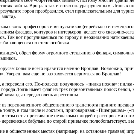
озвращения себе «обретенных земель», поэтому многие здания 
твиях войны. Вроцлав так и стоял полуразрушенным. Лишь в по
В результате город преобразился, стал привлекательным для ту
 мяста).
ком своих профессоров и выпускников (еврейского и немецкого
епием фасадов, контуров и интерьеров, делает его сказочно-заг
в. Так вот прогуливаешься по городу и неожиданно натыкаешься
 взбирающегося по стене особняка…
Маслице»), обрел форму огромного стеклянного фонаря, символ
льщиков.
лорусам больше всего нравится именно Вроцлав. Возможно, причи
 Уверен, вам еще не раз захочется вернуться во Вроцлав!
, а перевели его. По-польски получилось «пилка ножна»: пилка –
 города Лодзь имеет флаг из трех горизонтальных полос: белой, 
й команды нередко очень агрессивны.
е из переполненного общественного транспорта принято предвар
 толпу, в том числе и локтями, приговаривая: «Пшэпрашам» («пр
а в этом есть: приставание незнакомых людей с расспросами о то
 деревенская бабулька по старой привычке полюбопытствует, вы
е в общественных местах (например, на остановке трамвая) штр