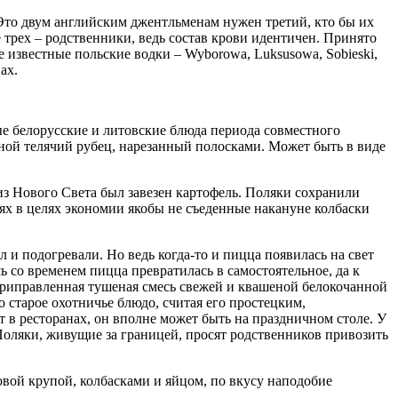
. Это двум английским джентльменам нужен третий, кто бы их
е трех – родственники, ведь состав крови идентичен. Принято
е известные польские водки – Wyborowa, Luksusowa, Sobieski,
ах.
е белорусские и литовские блюда периода совместного
ной телячий рубец, нарезанный полосками. Может быть в виде
 из Нового Света был завезен картофель. Поляки сохранили
ях в целях экономии якобы не съеденные накануне колбаски
л и подогревали. Но ведь когда-то и пицца появилась на свет
ь со временем пицца превратилась в самостоятельное, да к
 приправленная тушеная смесь свежей и квашеной белокочанной
о старое охотничье блюдо, считая его простецким,
т в ресторанах, он вполне может быть на праздничном столе. У
Поляки, живущие за границей, просят родственников привозить
овой крупой, колбасками и яйцом, по вкусу наподобие