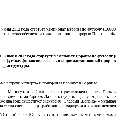
8 июня 2012 года стартует Чемпионат Европы по футболу (EURO
лу финансово обеспечила цивилизационный прорыв Польши – был
я. 8 июня 2012 года стартует Чемпионат Европы по футболу 
у по футболу финансово обеспечила цивилизационный прорыв
инфраструктуры.
ые встречи четверть- и полуфинал пройдут в Варшаве.
ный Минску (около 2 млн человек), расположен в центре Польши
 с элементами барокко Лазенки, где размещались королевские к
Уже два года существует экскурсия «Следами Шопена» – музыка
на схема специально разработанного маршрута и краткое поясне
й Старый город (Старувка) с разноцветными каменными домами