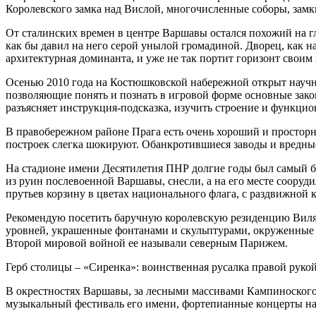
Королевского замка над Вислой, многочисленные соборы, замки
От сталинских времен в центре Варшавы остался похожий на гл
как бы давил на него серой унылой громадиной. Дворец, как н
архитектурная доминанта, и уже не так портит горизонт свои
Осенью 2010 года на Костюшковской набережной открыт научн
позволяющие понять и познать в игровой форме основные зак
разъясняет инструкция-подсказка, изучить строение и функцио
В правобережном районе Прага есть очень хороший и простор
построек слегка шокируют. Обанкротившиеся заводы и вредные
На стадионе имени Десятилетия ПНР долгие годы был самый б
из руин послевоенной Варшавы, снесли, а на его месте соору
прутьев корзину в цветах национального флага, с раздвижной к
Рекомендую посетить баручную королевскую резиденцию Вилян
уровней, украшенные фонтанами и скульптурами, окруженные 
Второй мировой войной ее называли северным Парижем.
Герб столицы – «Сиренка»: воинственная русалка правой рукой
В окрестностях Варшавы, за лесными массивами Кампиноского 
музыкальный фестиваль его имени, фортепианные концерты на