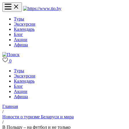
Туры
Экскурсии
Календарь
Блог
Акции
Афиша
0
Туры
Экскурсии
Календарь
Блог
Акции
Афиша
Главная
/
Новости о туризме Беларуси и мира
/
В Польшу – на футбол и не только