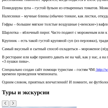
Помидорува зупа – густой бульон из отваренных томатов. Може
Налесники – мучные блины (обычно тонкие, как листки, откуд
Гофры – большие мягкие толстые воздушные («венские») вафл
Шарлотка – яблочный пирог. Часто подают с мороженым или к 
Крупник – есть такой густой крупяной суп (из перловки), трад
Самый вкусный и сытный способ охладиться – мороженое (лё
В ресторане или кафе принято давать не на чай, как у нас, а н
«3 пушки пива».
Специально создан сайт помощи туристам – гостям ЧМ:
http://
времени проведения чемпионата.
Одним словом, приятных впечатлений! И помните, не футболо
Туры и экскурсии