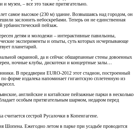
и музеи, – все это также притягательно.
ет самое высокое (230 м) здание. Возвышаясь над городом, он
решили заслонить небоскребами. Теперь он не единственная
ый урбанистический пейзаж.
ересен детям и молодежи – интерактивные павильоны,
ические эксперименты и опыты, суть которых исчерпывающе
твует планетарий.
нальной окраиной, да и сейчас обшарпанные стены довоенных
лереи, ночные клубы, дискотеки и концертные залы…
венники. В преддверии EURO-2012 этот стадион, построенный
 по форме издалека напоминает гигантскую сплетенную из
кресел.
янские, английские и китайские пейзажные парки в несколько
обладает особым притягательным шармом, недаром перед
а считается сестрой Русалочки в Копенгагене.
ия Шопена. Ежегодно летом в парке при усадьбе проводится