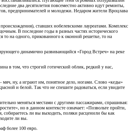
не восстанавливались. Пугающие тени огромных полуразвалин
следние два десятилетия повсеместно активно идут ремонты,
ристов, предпринимателей и молодежи. Недаром жители Вроцлава
 происхождения), ставших нобелевскими лауреатами. Комплекс
адочным. В последние годы в разных частях исторического
 то на одного, прикованного к оконной решетке, то на
изирующего динамично развивающийся «Город Встреч» на реке
на в том, что строгий готический облик, редкий у нас,
 мяч, ну, а играют им, понятное дело, ногами. Слово «кеды»
красной и белой. Так что не спешите радоваться, если увидите
ительно меняться местами с другими пассажирами, спрашивая:
остите», но в данном контексте означает: «Позвольте пройти,
м, собираетесь ли вы выходить, поляки расценили бы как
ходите ли вы.
аф более 100 евро.