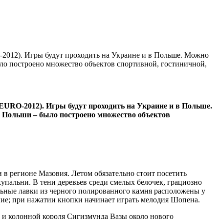
-2012). Игры будут проходить на Украине и в Польше. Можно
о построе­но множество объектов спортивной, гостиничной,
(EURO-2012). Игры будут проходить на Украине и в Польше.
 Польши – было построе­но множество объектов
 в регионе Мазовия. Летом обязательно стоит посетить
упальни. В тени деревьев среди смелых белочек, грациозно
льные лавки из черного полированного камня расположены у
ние; при нажатии кнопки начинает играть мелодия Шопена.
 и колонной короля Сигизмунда Вазы около нового