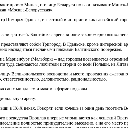
ают просто Минск, столицу Беларуси поляки называют Минск-Бе
как «Москва-Белорусская».
тр Поморья Гданьск, известный в истории и как ганзейский гор
сячи зрителей. Балтийская арена вполне закономерно выполнена 
 представляют собой Тригород. В Гданьске, кроме интересной а
ожно насладиться песчаными пляжами Балтийского побережья.
ена Мариенбург (Мальборк) – над городом возвышается огромны
ета туда съезжаются любители истории со всей Польши, из Литв
толицу Великопольского воеводства и место проведения ежегод
, ответственностью, деловитостью, рациональностью.
уассан с миндалем и маком в форме подковы.
циональную арену.
ьши в IX-X веках. Говорят, если хочешь за один день посетить 
го воеводства Вроцлав впервые упоминается как чешский Врати
население полностью принудительно выселено, а на его место 