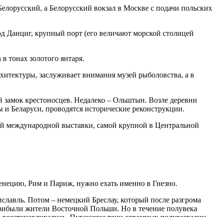
лорусский, а Белорусский вокзал в Москве с подачи польских
од Данциг, крупный порт (его величают морской столицей
в тонах золотого янтаря.
рхитектуры, заслуживает внимания музей рыболовства, а в
й замок крестоносцев. Недалеко – Ольштын. Возле деревни
ы и Беларуси, проводятся исторические реконструкции.
ной международной выставки, самой крупной в Центральной
Венецию, Рим и Париж, нужно ехать именно в Гнезно.
славль. Потом – немецкий Бреслау, который после разгрома
прибыли жители Восточной Польши. Но в течение полувека