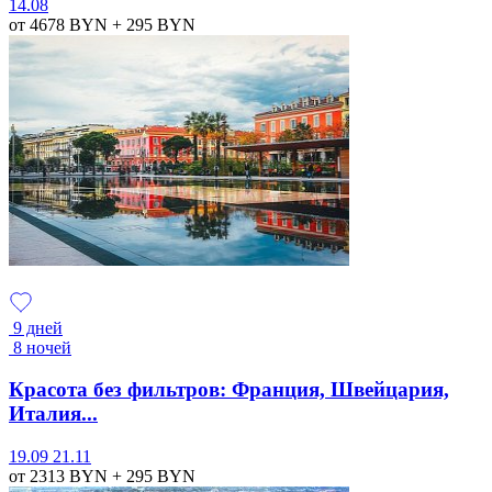
14.08
от 4678
BYN
+ 295
BYN
9 дней
8 ночей
Красота без фильтров: Франция, Швейцария,
Италия...
19.09
21.11
от 2313
BYN
+ 295
BYN