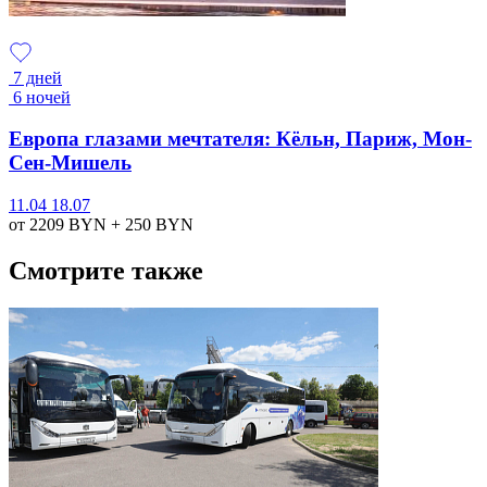
7 дней
6 ночей
Европа глазами мечтателя: Кёльн, Париж, Мон-
Сен-Мишель
11.04
18.07
от 2209
BYN
+ 250
BYN
Смотрите также