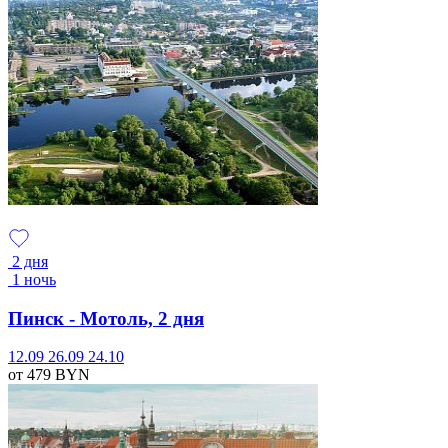
2 дня
1 ночь
Пинск - Мотоль, 2 дня
12.09
26.09
24.10
от 479
BYN