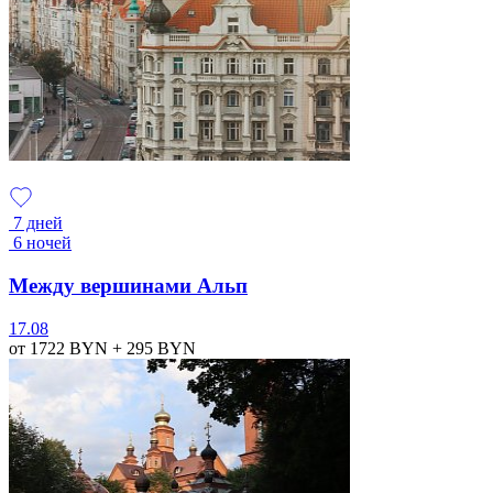
7 дней
6 ночей
Между вершинами Альп
17.08
от 1722
BYN
+ 295
BYN