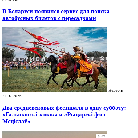
В Беларуси появился сервис для поиска
автобусных билетов с пересадками
Новости
31.07.2026
Два средневековых фестиваля в одну субботу:
«Гальшанскі замак» и «Рыцарскі фэст.
Мсціслаў»