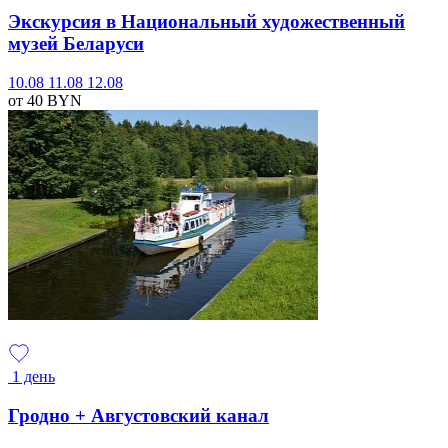
Экскурсия в Национальный художественный
музей Беларуси
10.08
11.08
12.08
от 40
BYN
1 день
Гродно + Августовский канал