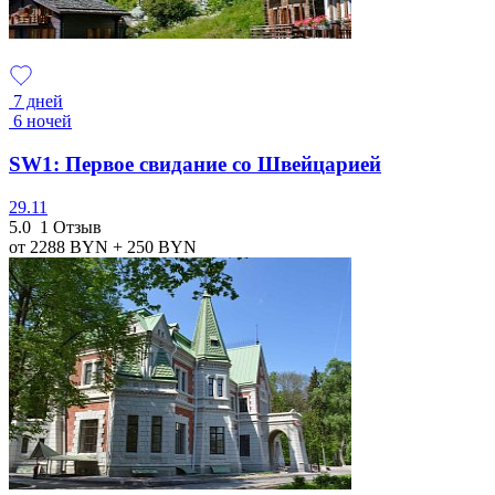
7 дней
6 ночей
SW1: Первое свидание со Швейцарией
29.11
5.0
1 Отзыв
от 2288
BYN
+ 250
BYN