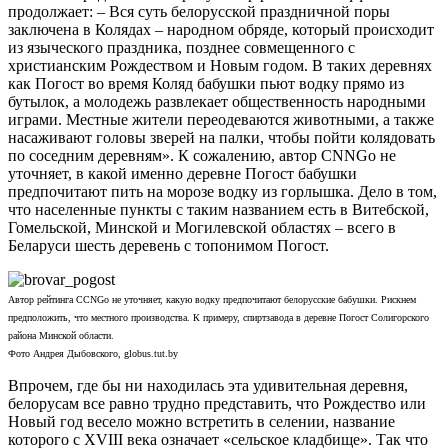
продолжает: – Вся суть белорусской праздничной поры
заключена в Колядах – народном обряде, который происходит
из языческого праздника, позднее совмещенного с
христианским Рождеством и Новым годом. В таких деревнях
как Погост во время Коляд бабушки пьют водку прямо из
бутылок, а молодежь развлекает общественность народными
играми. Местные жители переодеваются животными, а также
насаживают головы зверей на палки, чтобы пойти колядовать
по соседним деревням». К сожалению, автор CNNGo не
уточняет, в какой именно деревне Погост бабушки
предпочитают пить на морозе водку из горлышка. Дело в том,
что населенные пункты с таким названием есть в Витебской,
Гомельской, Минской и Могилевской областях – всего в
Беларуси шесть деревень с топонимом Погост.
Автор рейтинга CCNGo не уточняет, какую водку предпочитают белорусские бабушки. Рискнем
предположить, что местного производства. К примеру, спиртзавода в деревне Погост Солигорского
района Минской области.
Фото Андрея Дыбовского, globus.tut.by
Впрочем, где бы ни находилась эта удивительная деревня,
белорусам все равно трудно представить, что Рождество или
Новый год весело можно встретить в селении, название
которого с XVIII века означает «сельское кладбище». Так что