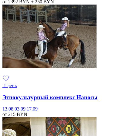
от 2392
BYN
+ 250
BYN
1 день
Этнокультурный комплекс Наносы
13.08
03.09
17.09
от 215
BYN