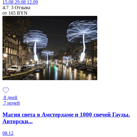
15.08
29.08
12.09
4.7
3 Отзыва
от 165
BYN
8 дней
7 ночей
Магия света в Амстердаме и 1000 свечей Гауды.
Авторски...
08.12