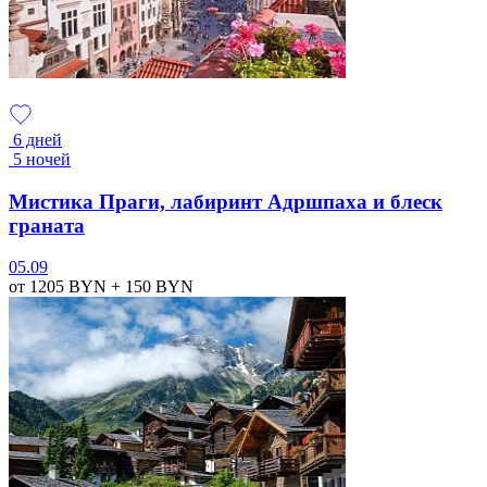
6 дней
5 ночей
Мистика Праги, лабиринт Адршпаха и блеск
граната
05.09
от 1205
BYN
+ 150
BYN