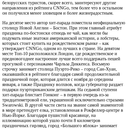
белорусских туристов, скорее всего, заинтересуют другие
направления из рейтинга CNNGo, тем более что в остальном
он получился менее зловещим и более жизнерадостным.
На десятое место автор хит-парада поместила неофициальную
столицу Новой Англии – Бостон. При этом главный атрибут
праздника по-бостонски отнюдь не чай, как могли бы
подумать иные знатоки американской истории, а лобстеры,
которых стоит купить на рождественском рынке – как
утверждает CNNGo, одном из лучших в стране. На девятом
месте Топ-10 расположился Лондон, где рождественское и
предновогоднее настроение лучше всего поддержать пешей
прогулкой с персонажами Чарльза Диккенса. Восьмую
строчку занимает столица Пуэрто-Рико – город Сан-Хуан,
оказавшийся в рейтинге благодаря самой продолжительной
праздничной поре, которая длится с ноября до середины
января, а также Празднику волхвов, когда губернатор раздает
подарки пуэрториканским детишкам. На седьмой ступени
хит-парада блистает Гонконг – в первую очередь из-за
тридцатиметровой ели, украшенной исключительно стразами
Swarowski. В другой части света на звание самой знаменитой
в мире претендует елка, установленная в Рокфеллер-центре в
Нью-Йорке. Благодаря пушистой красавице, на
иллюминацию которой ушло почти 8 километров
праздничных гирлянд, город «Большого яблока» занимает