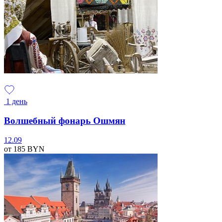
1 день
Волшебный фонарь Ошмян
12.09
от 185
BYN