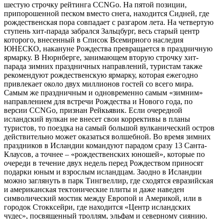
шестую строчку рейтинга CCNGo. На пятой позиции,
припорошенной песком вместо снега, находится Сидней, где
рождественская пора совпадает с разгаром лета. На четвертую
ступень хит-парада забрался Зальцбург, весь старый центр
которого, внесенный в Список Всемирного наследия
ЮНЕСКО, накануне Рождества превращается в праздничную
ярмарку. В Нюрнберге, занимающем вторую строчку хит-
парада зимних праздничных направлений, туристам также
рекомендуют рождественскую ярмарку, которая ежегодно
привлекает около двух миллионов гостей со всего мира.
Самым же праздничным и одновременно самым «зимним»
направлением для встречи Рождества и Нового года, по
версии CCNGo, признан Рейкьявик. Если очередной
исландский вулкан не внесет свои коррективы в планы
туристов, то поездка на самый большой вулканический остров
действительно может оказаться волшебной. Во время зимних
праздников в Исландии командуют парадом сразу 13 Санта-
Клаусов, а точнее – «рождественских юношей», которые по
очереди в течение двух недель перед Рождеством приносят
подарки юным и взрослым исландцам. Заодно в Исландии
можно заглянуть в парк Тингвеллир, где сходятся евразийская
и американская тектонические плиты и даже наведен
символический мостик между Европой и Америкой, или в
городок Стокксейри, где находится «Центр исландских
чудес», посвященный троллям, эльфам и северному сиянию.