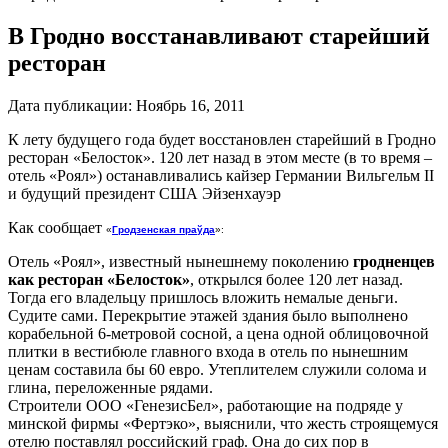
В Гродно восстанавливают старейший
ресторан
Дата публикации:
Ноябрь 16, 2011
К лету будущего года будет восстановлен старейший в Гродно
ресторан «Белосток». 120 лет назад в этом месте (в то время –
отель «Роял») останавливались кайзер Германии Вильгельм II
и будущий президент США Эйзенхауэр
Как сообщает
«
Гродзенская праўда
»:
Отель «Роял», известный нынешнему поколению
гродненцев
как ресторан «Белосток»
, открылся более 120 лет назад.
Тогда его владельцу пришлось вложить немалые деньги.
Судите сами. Перекрытие этажей здания было выполнено
корабельной 6-метровой сосной, а цена одной облицовочной
плитки в вестибюле главного входа в отель по нынешним
ценам составила бы 60 евро. Утеплителем служили солома и
глина, переложенные рядами.
Строители ООО «ГенезисБел», работающие на подряде у
минской фирмы «Фертэко», выяснили, что жесть строящемуся
отелю поставлял российский граф. Она до сих пор в