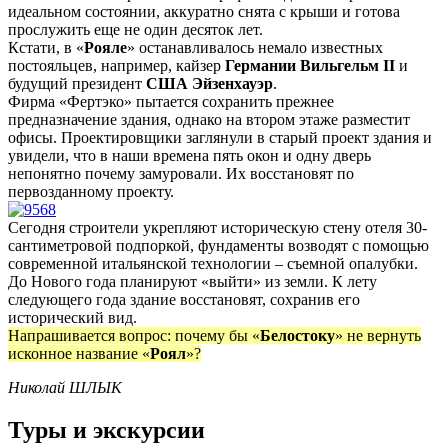
идеальном состоянии, аккуратно снята с крыши и готова
прослужить еще не один десяток лет.
Кстати, в «
Рояле
» останавливалось немало известных
постояльцев, например, кайзер
Германии Вильгельм II
и
будущий президент
США Эйзенхауэр
.
Фирма «Фертэко» пытается сохранить прежнее
предназначение здания, однако на втором этаже разместит
офисы. Проектировщики заглянули в старый проект здания и
увидели, что в наши времена пять окон и одну дверь
непонятно почему замуровали. Их восстановят по
первозданному проекту.
Сегодня строители укрепляют историческую стену отеля 30-
сантиметровой подпоркой, фундаменты возводят с помощью
современной итальянской технологии – съемной опалубки.
До Нового года планируют «выйти» из земли. К лету
следующего года здание восстановят, сохранив его
исторический вид.
Напрашивается вопрос: почему бы «
Белостоку
» не вернуть
исконное название «
Роял
»?
Николай ШЛЫК
Туры и экскурсии