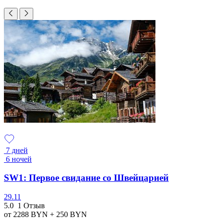
7 дней
6 ночей
SW1: Первое свидание со Швейцарией
29.11
5.0
1 Отзыв
от 2288
BYN
+ 250
BYN