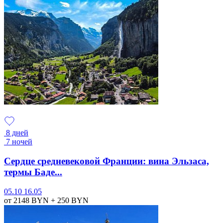
8 дней
7 ночей
Сердце средневековой Франции: вина Эльзаса,
термы Баде...
05.10
16.05
от 2148
BYN
+ 250
BYN