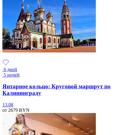
6 дней
5 ночей
Янтарное кольцо: Круговой маршрут по
Калининграду
13.08
от 2679
BYN