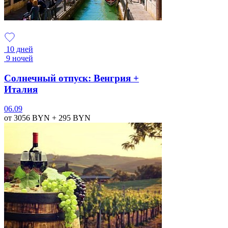
10 дней
9 ночей
Солнечный отпуск: Венгрия +
Италия
06.09
от 3056
BYN
+ 295
BYN