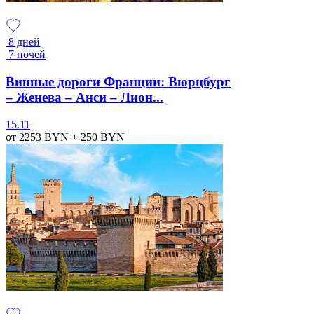
8 дней
7 ночей
Винные дороги Франции: Вюрцбург
– Женева – Анси – Лион...
15.11
от 2253
BYN
+ 250
BYN