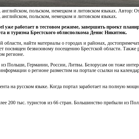
английском, польском, немецком и литовском языках.
Автор: О
английском, польском, немецком и литовском языках.
el уже работает в тестовом режиме, завершить проект планир
рта и туризма Брестского облисполкома Денис Никитюк.
й области, найти материалы о городах и районах, достопримечат
дет посвящен безвизовому посещению Брестской области. Также
ом регионе.
 из Польши, Германии, России, Литвы. Белорусам он тоже интер
 информации о регионе разместим на портале ссылки на календа
тента на русском языке. Когда портал заработает на полную мощ
олее 200 тыс. туристов из 66 стран. Большинство прибыли из П