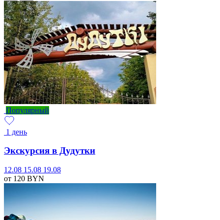
Популярный
1 день
Экскурсия в Дудутки
12.08
15.08
19.08
от 120
BYN