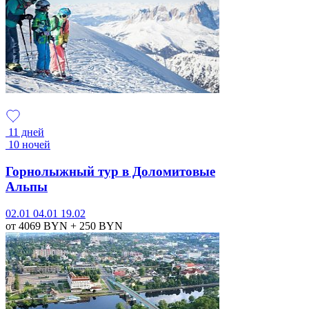
11 дней
10 ночей
Горнолыжный тур в Доломитовые
Альпы
02.01
04.01
19.02
от 4069
BYN
+ 250
BYN